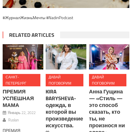
#ЖурналЖизньМечты #NadinPodcast
RELATED ARTICLES
САНКТ-
ДАВАЙ
ДАВАЙ
ПЕТЕРБУРГ
ПОГОВОРИМ
ПОГОВОРИМ
ПРЕМИЯ
KIRA
Анна Гущина
УСПЕШНАЯ
BARYSHEVA-
— «Стиль —
МАМА
одежда, в
это способ
которой вы
сказать, кто
Январь 22, 2022
произведение
ты, не
Ruslan
искусства.
произнося ни
ПРЕМИЯ