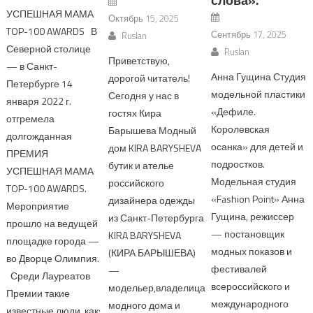
слова».
УСПЕШНАЯ МАМА
Октябрь 15, 2025
TOP-100 AWARDS В
Сентябрь 17, 2025
Ruslan
Северной столице
Ruslan
Приветствую,
— в Санкт-
Анна Гущина Студия
дорогой читатель!
Петербурге 14
модельной пластики
Сегодня у нас в
января 2022 г.
«Дефиле.
гостях Кира
отгремела
Королевская
Барышева Модный
долгожданная
осанка» для детей и
дом KIRA BARYSHEVA
ПРЕМИЯ
подростков.
бутик и ателье
УСПЕШНАЯ МАМА
Модельная студия
российского
TOP-100 AWARDS.
«Fashion Point» Анна
дизайнера одежды
Мероприятие
Гущина, режиссер
из Санкт-Петербурга
прошло на ведущей
— постановщик
KIRA BARYSHEVA
площадке города —
модных показов и
(КИРА БАРЫШЕВА)
во Дворце Олимпия.
фестивалей
—
Среди Лауреатов
всероссийского и
модельер,владелица
Премии такие
международного
модного дома и
известные люди, как: