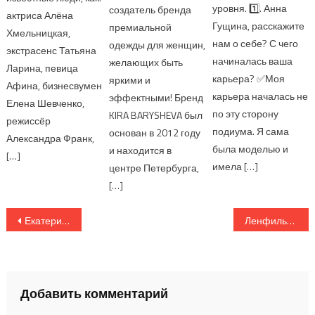
уровня. 1️⃣. Анна
создатель бренда
актриса Алёна
Гущина, расскажите
премиальной
Хмельницкая,
нам о себе? С чего
одежды для женщин,
экстрасенс Татьяна
начиналась ваша
желающих быть
Ларина, певица
карьера? ✅Моя
яркими и
Афина, бизнесвумен
карьера началась не
эффектными! Бренд
Елена Шевченко,
по эту сторону
KIRA BARYSHEVA был
режиссёр
подиума. Я сама
основан в 2012 году
Александра Франк,
была моделью и
и находится в
[…]
имела […]
центре Петербурга,
[…]
Навигация по записям
Екатерина Карасюк основатель бренда K.E.N.
Ленфильм» состоится специальный показ документального фильма «Зенит навсегда».
Добавить комментарий