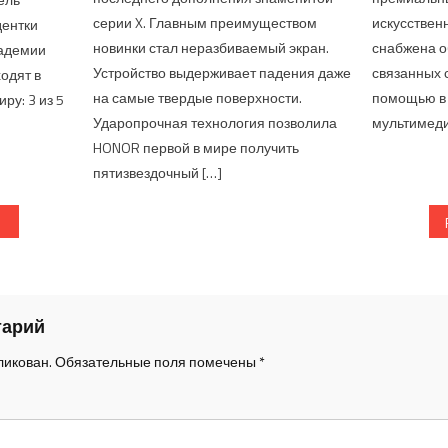
серии X. Главным преимуществом
искусствен
дентки
новинки стал неразбиваемый экран.
снабжена 
кадемии
Устройство выдерживает падения даже
связанных 
ходят в
на самые твердые поверхности.
помощью в 
ру: 3 из 5
Ударопрочная технология позволила
мультимеди
HONOR первой в мире получить
пятизвездочный […]
о записям
тарий
ликован.
Обязательные поля помечены
*