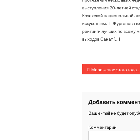
выступления 20-летней сту
Казахской национальной а
искусств им. Т. Жургенова в
рейтинги лучших по всему ми
выходов Санат […]
Навигация п
Мороженое этого года-«Шин-Лайн»!
Добавить коммен
Ваш e-mail не будет опуб
Комментарий