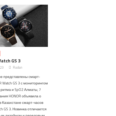
atch GS 3
023
Ruslan
не представлены смарт-
 Watch GS 3 с мониторингом
 ритма и SpO2 Алматы, 7
ания HONOR объявила о
в Казахстане смарт-часов
h GS 3. Новинка отличается
ым дизайном и передовым