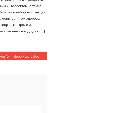
ным интеллектом, а также
обширним набором функций,
с мониторингом здоровья,
спорте, контролем
а и множеством других. […]
FourЭ — фестиваль фестивалей!