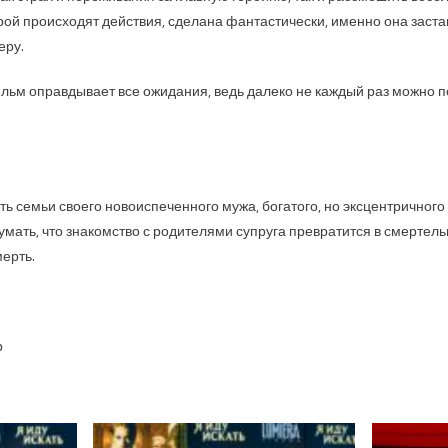
рой происходят действия, сделана фантастически, именно она заста
еру.
ильм оправдывает все ожидания, ведь далеко не каждый раз можно по
ь семьи своего новоиспеченного мужа, богатого, но эксцентричного
умать, что знакомство с родителями супруга превратится в смертельн
мерть.
р