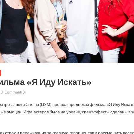
ильма «Я Иду Искать»
Comment(0)
театре Lumiera Cinema (ЦУМ) прошел предпоказ фильма «Я Иду Искат
ные эмоции. Игра актеров была на уровне, спецэффекты сделаны в 
ак страх и переживания за главную героиню, так и рассмешить вес