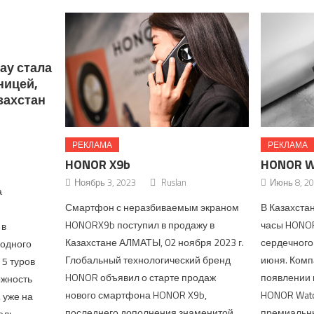
ау стала
ницей,
захстан
РЕКЛАМА
РЕКЛАМА
HONOR X9b
HONOR W
Ноябрь 3, 2023
Ruslan
Июнь 8, 2
а
Смартфон с неразбиваемым экраном
В Казахста
HONORX9b поступил в продажу в
часы HONOR
 в
Казахстане АЛМАТЫ, 02 ноября 2023 г.
сердечного
родного
Глобальный технологический бренд
июня. Комп
 5 туров
HONOR объявил о старте продаж
появлении 
ожность
нового смартфона HONOR X9b,
HONOR Watc
, уже на
последнего дополнения знаменитой
премиальн
ель