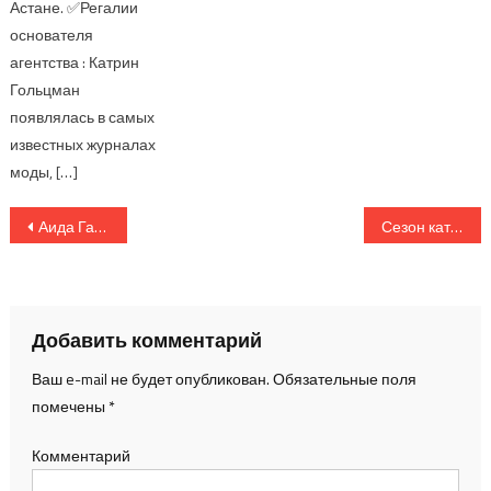
Астане. ✅Регалии
основателя
агентства : Катрин
Гольцман
появлялась в самых
известных журналах
моды, […]
Навигация по записям
Аида Гарифуллина впервые выступила в Казахстане.
Сезон катаний 2024-2025 — Казахстан — Шымбулак
Добавить комментарий
Ваш e-mail не будет опубликован.
Обязательные поля
помечены
*
Комментарий