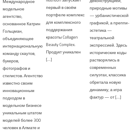
деконструкцией,
Международное
первый в своём
природные мотивы
модельное
портфеле комплекс
— урбанистической
агентство,
для комплексного
графикой, а преппи-
основанное Катрин
поддержания
эстетика —
Гольцман,
красоты Collagen
театральной
объединяющее
Beauty Complex.
экспрессией. Здесь
интернациональную
Продукт уникален
исторические коды
команду скаутов,
[…]
растворялись в
букеров,
современных
фотографов и
силуэтах, классика
стилистов. Агентство
обретала новую
известно своим
динамику, а игра
инновационным
фактур — от […]
подходом в
модельном бизнесе
уникальным штатом
моделей более 300
человек в Алмате и