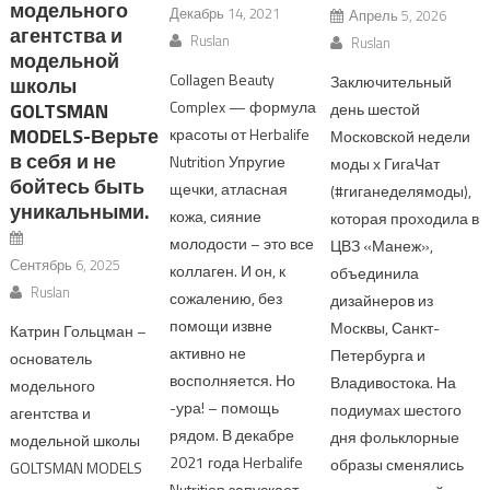
модельного
Декабрь 14, 2021
Апрель 5, 2026
агентства и
Ruslan
Ruslan
модельной
Collagen Beauty
Заключительный
школы
Complex — формула
GOLTSMAN
день шестой
MODELS-Верьте
красоты от Herbalife
Московской недели
в себя и не
Nutrition Упругие
моды х ГигаЧат
бойтесь быть
щечки, атласная
(#гиганеделямоды),
уникальными.
кожа, сияние
которая проходила в
молодости – это все
ЦВЗ «Манеж»,
Сентябрь 6, 2025
коллаген. И он, к
объединила
Ruslan
сожалению, без
дизайнеров из
помощи извне
Москвы, Санкт-
Катрин Гольцман –
активно не
Петербурга и
основатель
восполняется. Но
Владивостока. На
модельного
-ура! – помощь
подиумах шестого
агентства и
рядом. В декабре
дня фольклорные
модельной школы
2021 года Herbalife
образы сменялись
GOLTSMAN MODELS
Nutrition запускает