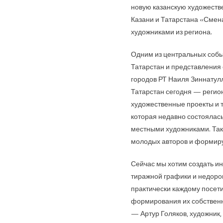
новую казанскую художеств
Казани и Татарстана «Смен
художниками из региона.
Одним из центральных собы
Татарстан и представления 
городов РТ Наиля Зиннатул
Татарстан сегодня — регион
художественные проекты и т
которая недавно состоялась
местными художниками. Так
молодых авторов и формирую
Сейчас мы хотим создать ин
тиражной графики и недоро
практически каждому посети
формирования их собственно
— Артур Голяков, художник