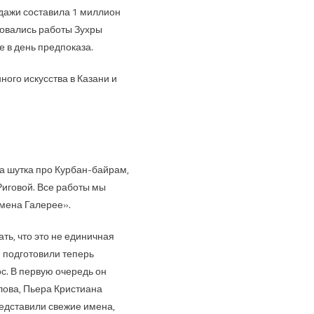
одажи составила 1 миллион
зовались работы Зухры
 в день предпоказа.
ного искусства в Казани и
 шутка про Курбан-байрам,
Риговой. Все работы мы
мена Галерее».
ть, что это не единичная
и подготовили теперь
с. В первую очередь он
елова, Пьера Кристиана
едставили свежие имена,