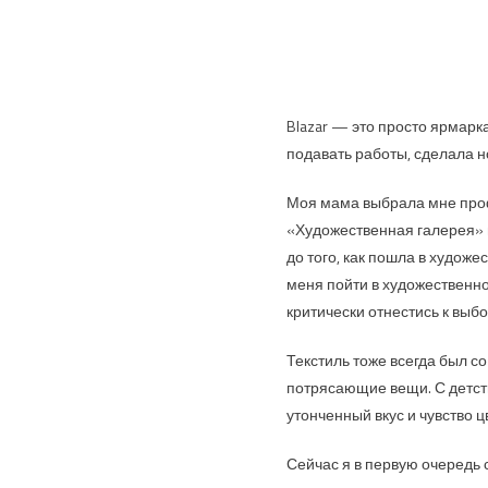
Blazar — это просто ярмарка
подавать работы, сделала 
Моя мама выбрала мне проф
«Художественная галерея» и
до того, как пошла в худож
меня пойти в художественно
критически отнестись к выб
Текстиль тоже всегда был с
потрясающие вещи. С детств
утонченный вкус и чувство ц
Сейчас я в первую очередь 