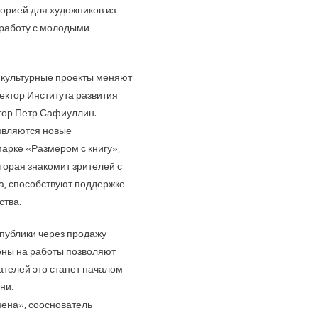
орией для художников из
 работу с молодыми
 культурные проекты меняют
ектор Института развития
тор Петр Сафиуллин.
оявляются новые
арке «Размером с книгу»,
торая знакомит зрителей с
а, способствуют поддержке
ства.
спублики через продажу
ены на работы позволяют
ателей это станет началом
ни.
ена», сооснователь