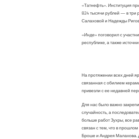
«Татнефть». Институция при
824 тысячи рублей — в три
Салаховой и Надежды Ригов
«Инде» поговорил с участник
республике, а также источн
На протяжении всех дней я
связанная с обилием керами
привезли с ее недавней пе
Для нас было важно закрепи
случайность, а последовате
больше работ Зухры, все ра
связан с тем, что в прошло
Броше и Андрея Малахова. 