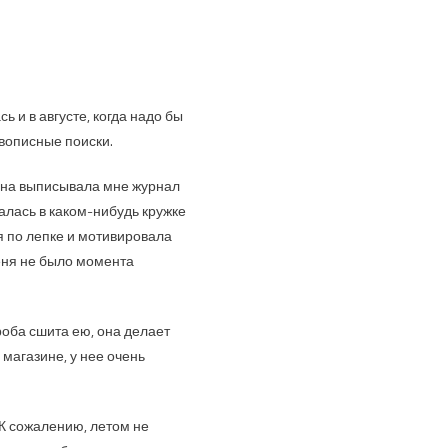
ь и в августе, когда надо бы
вописные поиски.
она выписывала мне журнал
алась в каком-нибудь кружке
я по лепке и мотивировала
еня не было момента
оба сшита ею, она делает
магазине, у нее очень
 К сожалению, летом не