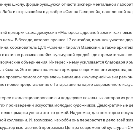
енную школу, формирующуюся отчасти экспериментальной лаборат
а Лаб» и открывшейся в декабре «Смена Галереей», нацеленной на
тий ярмарки стала дискуссия «Молодость древней земли: как новые
о нем». В беседе, которая прошла 12 сентября, приняли участие дир
лина, сооснователь ЦСК «Смена» Кирилл Маевский, а также архитек
 с активно развивающейся культурной средой, где стремительно п
ворческие объединения. Интерес к нему усиливается благодаря ярм
 в Казани. Это первая волжская ярмарка современного искусства, ко
ие проекты помогают привлечь внимание к культурной жизни регион
т новое представление о Татарстане на карте современного искус
терес к коллекционированию и поддержке локальных авторов из ре
гих произведений искусства молодых художников. Демократичные ц
телю ярмарки унести что-то домой. Надеемся, для некоторых покуп
й коллекции. И, возможно, из хобби она перерастет в дело всей жиз
, куратор выставочной программы Центра современной культуры «См