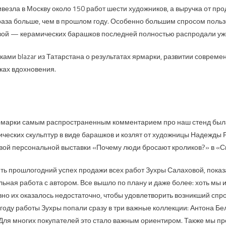
везла в Москву около 150 работ шести художников, а выручка от пр
 раза больше, чем в прошлом году. Особенно большим спросом поль
ой — керамических барашков последней полностью распродали уже
ами blazar из Татарстана о результатах ярмарки, развитии современ
иках вдохновения.
рмарки самым распространенным комментарием про наш стенд была
ческих скульптур в виде барашков и козлят от художницы Надежды 
рвой персональной выставки «Почему люди бросают кроликов?» в «С
ть прошлогодний успех продажи всех работ Зухры Салаховой, показа
льная работа с автором. Все вышло по плану и даже более: хоть мы 
вно их оказалось недостаточно, чтобы удовлетворить возникший спро
м году работы Зухры попали сразу в три важные коллекции: Антона Б
Для многих покупателей это стало важным ориентиром. Также мы пр