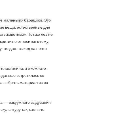
зе маленьких барашков. Это
гие вещи, естественные для
ать животных». Тот же лев не
критично относится к тому,
 что дает выход на нечто
з пластилина, и в комнате
а дальше встретилась со
а выбрать материал из-за
ика — вакуумного выдувания.
кульптуру так, как я это