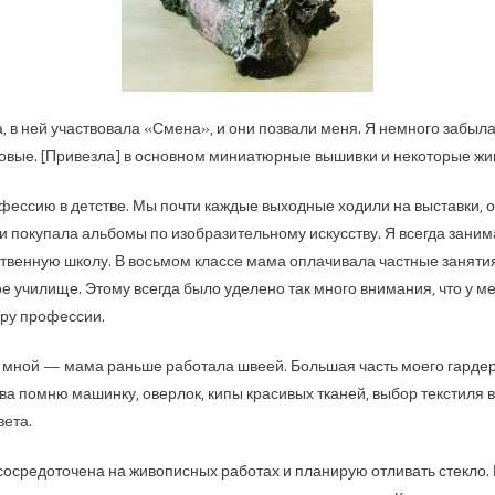
, в ней участвовала «Смена», и они позвали меня. Я немного забылас
новые. [Привезла] в основном миниатюрные вышивки и некоторые жи
ессию в детстве. Мы почти каждые выходные ходили на выставки, 
 покупала альбомы по изобразительному искусству. Я всегда заним
ественную школу. В восьмом классе мама оплачивала частные заняти
е училище. Этому всегда было уделено так много внимания, что у м
ору профессии.
о мной — мама раньше работала швеей. Большая часть моего гардер
а помню машинку, оверлок, кипы красивых тканей, выбор текстиля в 
вета.
сосредоточена на живописных работах и планирую отливать стекло.