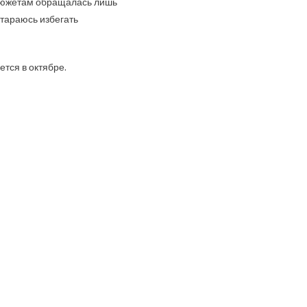
 сюжетам обращалась лишь
стараюсь избегать
тся в октябре.