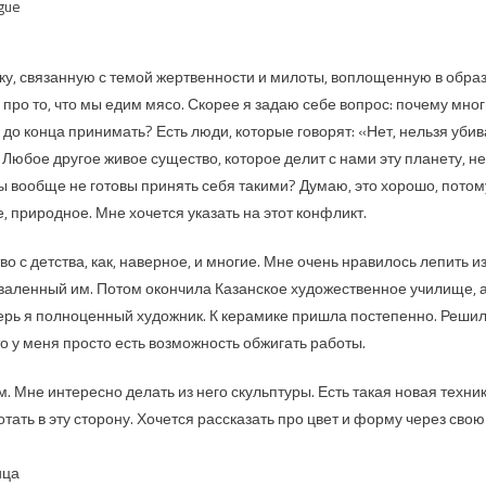
gue
ику, связанную с темой жертвенности и милоты, воплощенную в обра
 про то, что мы едим мясо. Скорее я задаю себе вопрос: почему мно
до конца принимать? Есть люди, которые говорят: «Нет, нельзя убив
 Любое другое живое существо, которое делит с нами эту планету, не
мы вообще не готовы принять себя такими? Думаю, это хорошо, потому
, природное. Мне хочется указать на этот конфликт.
во с детства, как, наверное, и многие. Мне очень нравилось лепить и
аваленный им. Потом окончила Казанское художественное училище, 
рь я полноценный художник. К керамике пришла постепенно. Решил
то у меня просто есть возможность обжигать работы.
. Мне интересно делать из него скульптуры. Есть такая новая техн
ть в эту сторону. Хочется рассказать про цвет и форму через свою с
ица