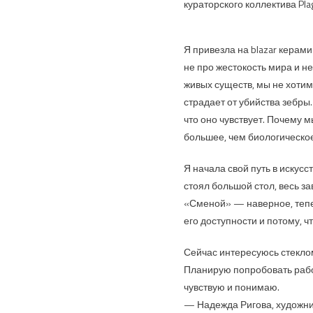
кураторского коллектива Pla
Я привезла на blazar керам
не про жестокость мира и не
живых существ, мы не хотим 
страдает от убийства зебры.
что оно чувствует. Почему 
большее, чем биологическое
Я начала свой путь в искусст
стоял большой стол, весь з
«Сменой» — наверное, тепе
его доступности и потому, ч
Сейчас интересуюсь стеклом
Планирую попробовать работа
чувствую и понимаю.
— Надежда Ригова, художн