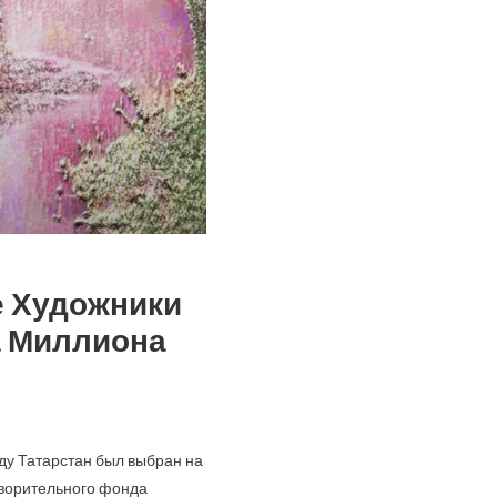
е Художники
а Миллиона
оду Татарстан был выбран на
творительного фонда