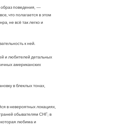
, образ поведения, —
се, что полагается в этом
а, не всё так легко и
ательность к ней.
лей и любителей детальных
ипичных американских
овку в блеклых тонах,
йся в невероятных локациях,
 граней обывателям СНГ; в
 которая любима и