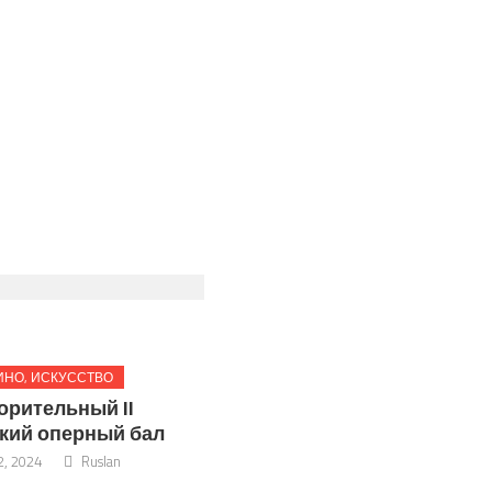
ИНО, ИСКУССТВО
орительный II
кий оперный бал
, 2024
Ruslan