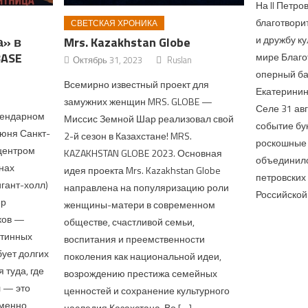
На II Петр
благотвори
СВЕТСКАЯ ХРОНИКА
и дружбу к
а» в
Mrs. Kazakhstan Globe
BASE
мире Благо
Октябрь 31, 2023
Ruslan
оперный ба
Всемирно известный проект для
Екатеринин
замужних женщин MRS. GLOBE —
Селе 31 ав
гендарном
Миссис Земной Шар реализовал свой
событие бу
июня Санкт-
2-й сезон в Казахстане! MRS.
роскошные 
ицентром
KAZAKHSTAN GLOBE 2023. Основная
объединило
нах
идея проекта Mrs. Kazakhstan Globe
петровских
игант-холл)
направлена на популяризацию роли
Российской
ер
женщины-матери в современном
ков —
обществе, счастливой семьи,
стинных
воспитания и преемственности
бует долгих
поколения как национальной идеи,
туда, где
возрождению престижа семейных
л — это
ценностей и сохранение культурного
Именно
наследия Казахстана. Во […]