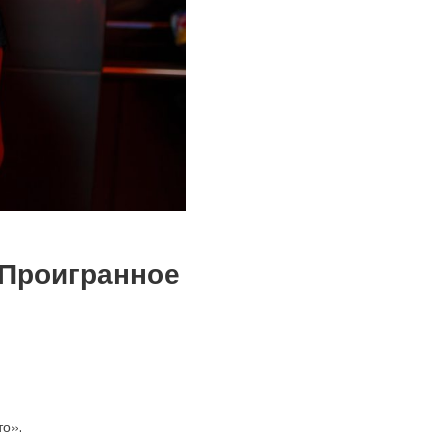
«Проигранное
то».