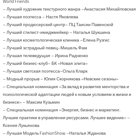
World Friends
– Лучший художник текстурного жанра –Анастасия Михайловская
– Лучшая поэтесса – Настя Яковлева
– Лучший продюсерский центр– ПЦ Таисии Павенской
– Лучший стилист-имиджмейкер – Наталья Шукшина
– Лучшая косметологическая клиника –Елена Рузгис
– Лучший эстрадный певец–Мишель Фам
– Лучшая телеведущая – Ирина Радченко
– Лучший бизнес-клуб– БК «Новая элита»
– Лучшая светская поэтесса–Ольга Кларк
– Модный прорыв – Юлия Скорнякова «Невские сезоны»
– Специальная номинация «За вклад в развитие менторства и
психологической адаптации людей к новым условиям в жизни и
бизнесе» – Максим Кузьмин
– Специальная номинация «Энергия, бизнес и маркетинг.
Лучшие практики в управлении ресурсами. Лучшее видение» –
Ксения Лукьянова
– Лучшая Модель FashionShow –Наталья Жданова