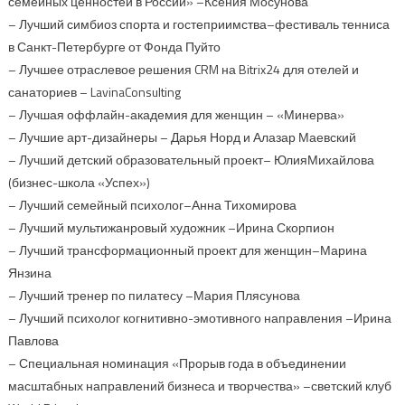
семейных ценностей в России» –Ксения Мосунова
– Лучший симбиоз спорта и гостеприимства–фестиваль тенниса
в Санкт-Петербурге от Фонда Пуйто
– Лучшее отраслевое решения CRM на Bitrix24 для отелей и
санаториев – LavinaConsulting
– Лучшая оффлайн-академия для женщин – «Минерва»
– Лучшие арт-дизайнеры – Дарья Норд и Алазар Маевский
– Лучший детский образовательный проект– ЮлияМихайлова
(бизнес-школа «Успех»)
– Лучший семейный психолог–Анна Тихомирова
– Лучший мультижанровый художник –Ирина Скорпион
– Лучший трансформационный проект для женщин–Марина
Янзина
– Лучший тренер по пилатесу –Мария Плясунова
– Лучший психолог когнитивно-эмотивного направления –Ирина
Павлова
– Специальная номинация «Прорыв года в объединении
масштабных направлений бизнеса и творчества» –светский клуб