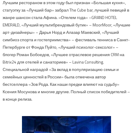
Лучшим рестораном в этом году был признан «Большая кухня»,
статуэтку за «Лучший бар» забрал The Cube bar, лучшей певицей в
жанре шансон стала Афина. «Отелем года» –GRAND HOTEL
EMERALD, «Лучший мультибрендовый бутик» – MoorMoor, «Лучшие
арт-дизайнеры» – Дарья Норд и Алазар Маевский, «Лучший
симбиоз спорта и гостеприимства» – фестиваль тенниса в Санкт-
Петербурге от Фонда Пуйто, «Лучший психолог-сексолог» –
блогер Роман Бобоедов, «Лучшее отраслевое решения CRM на
Bitrix24 для отелей и санаториев» – Lavina Consulting.
Специальной наградой «За вклад в популяризацию семьи и
семейных ценностей в России» была отмечена автор
бестселлера «Зов Рода. Как наши предки влияют на судьбу»
Ксения Мосунова и многие другие. Полный список победителей –
в конце релиза.