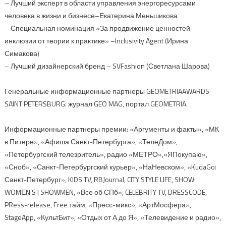
– Лучший эксперт в области управления энергоресурсами
человека в жизни и бизнесе–Екатерина Меньшикова
– Специальная номинация «За продвижение ценностей
инклюзии от теории к практике» –Inclusivity Agent (Ирина
Симакова)
– Лучший дизайнерский бренд – SVFashion (Светлана Шарова)
Генеральные информационные партнеры GEOMETRIAAWARDS
SAINT PETERSBURG: журнал GEO MAG, портал GEOMETRIA.
Информационные партнеры премии: «Аргументы и факты», «МК
в Питере», «Афиша Санкт-Петербурга», «ТелеДом»,
«Петербургский телезритель», радио «МЕТРО»,«ЯПокупаю»,
«Сноб», «Санкт-Петербургский курьер», «НаНевском», «KudaGo:
Санкт-Петербург», KIDS TV, RBJournal, CITY STYLE LIFE, SHOW
WOMЕN’S | SHOWMEN, «Все об СПб», CELEBRITY TV, DRESSCODE,
PRess-release, Free тайм, «Пресс-микс», «АртМосфера»,
StageApp, «КультБит», «Отдых от А до Я», «Телевидение и радио»,