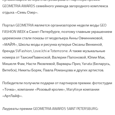
GEOMETRIA AWARDS семейного уикенда загородного комплекса
отдыха «Семь Озер».
Портал GEOMETRIA является организатором недели моды GEO
FASHION WEEK в Санкт-Петербурге, поэтому главным украшением
церемонии стали показы от модельера Анны Овчинниковой,
«МАЙЯ», Школы моды и рисунка кутюрье Оксаны Венкиной,
бренда SVFashion, Love.Ichi и Totemzone. А также музыкальные
номера от ТаисииПавенской, Валерии Папоновой, Юлии Мак,
Мишеля Фам, Насти Яковлевой, Варвары Приз, Yanata (Беларусь,
Витебск), Никиты Боряк, Павла Романцова и других артистов.
Победители получили подарки от партнеров премии: фотостудии
«Точка», компании «Розовый кролик», MaryKeyи компании
«АртЛайф».
Лауреаты премии GEOMETRIA AWARDS SAINT PETERSBURG: