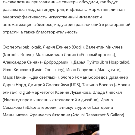
тысячелетия» приглашенные спикеры обсудили, как будут
развиваться модная индустрия, инфлюэнс-маркетинг, личная
энергоэффективность, искусственный интеллект и
автоматизация в бизнесе, индустрия развлечений в ресторанной
отрасли, а также благотворительность.
Эксперты public-talk: Лидия Елинер (Oodji), Валентин Микляев
(Noroots, Bnovo), Максимилиан Лапин («Розовый кролик»),
Александра Синяк («Добродомик»), Дарья Пуйто(Libra Hospitality),
Иван Кирюхин (LavinaConsulting), Иван Гаврилов (Madagascar),
Марк Панин («Два светлых»), блогер Роман Бобоедов, дизайнер
Дарья Норд, Дмитрий Соловейчук (UDS), Татьяна Босова («Новая
элита»), digital-маркетолог Ксения Лукьянова, Влада Липская
(Институт промышленных технологий и дизайна), Ирина
Симакова («Школа героев»), этнокультуролог Екатерина
Меньшикова, Франческо Аттолини (Attolini Restaurant & Gallery).