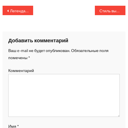
Навигация по записям
Легендарная группа Эпидемия отмечает свое 30-летие ( Казахстан )
Стиль выше облаков: как прошло PRE-PARTY Ульяновской недели моды
Добавить комментарий
Ваш e-mail не будет опубликован.
Обязательные поля
помечены
*
Комментарий
Имя
*