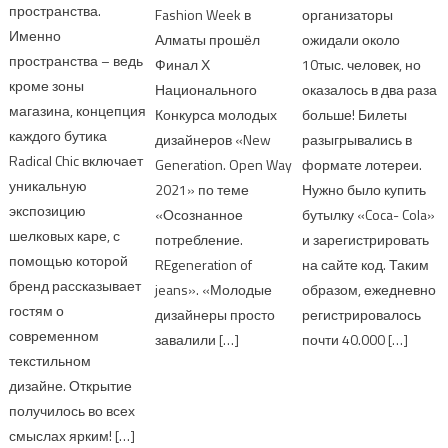
пространства.
Fashion Week в
организаторы
Именно
Алматы прошёл
ожидали около
пространства – ведь
Финал Х
10тыс. человек, но
кроме зоны
Национального
оказалось в два раза
магазина, концепция
Конкурса молодых
больше! Билеты
каждого бутика
дизайнеров «New
разыгрывались в
Radical Chic включает
Generation. Open Way
формате лотереи.
уникальную
2021» по теме
Нужно было купить
экспозицию
«Осознанное
бутылку «Coca- Cola»
шелковых каре, с
потребление.
и зарегистрировать
помощью которой
REgeneration of
на сайте код. Таким
бренд рассказывает
jeans». «Молодые
образом, ежедневно
гостям о
дизайнеры просто
регистрировалось
современном
завалили […]
почти 40.000 […]
текстильном
дизайне. Открытие
получилось во всех
смыслах ярким! […]