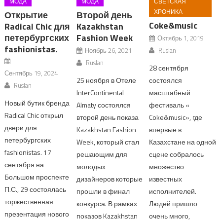
МОДА
МОДА
СВЕТСКАЯ
ХРОНИКА
Открытие
Второй день
Coke&music
Radical Chic для
Kazakhstan
петербургских
Fashion Week
Октябрь 1, 2019
fashionistas.
Ноябрь 26, 2021
Ruslan
Ruslan
28 сентября
Сентябрь 19, 2024
25 ноября в Отеле
состоялся
Ruslan
InterContinental
масштабный
Новый бутик бренда
Almaty состоялся
фестиваль «
Radical Chic открыл
второй день показа
Coke&music», где
двери для
Kazakhstan Fashion
впервые в
петербургских
Week, который стал
Казахстане на одной
fashionistas. 17
решающим для
сцене собралось
сентября на
молодых
множество
Большом проспекте
дизайнеров которые
известных
П.С., 29 состоялась
прошли в финал
исполнителей.
торжественная
конкурса. В рамках
Людей пришло
презентация нового
показов Kazakhstan
очень много,