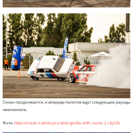
Сезон продолжается, и впереди пилотов ждут следующие раунды
чемпионата.
Фото:
https://credo-t.wfolio.pro/disk/gorilla-drift-round-2-c6j32k