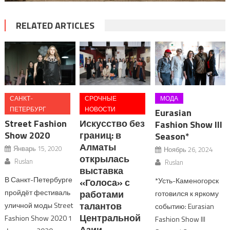
RELATED ARTICLES
САНКТ-
СРОЧНЫЕ
МОДА
ПЕТЕРБУРГ
НОВОСТИ
Eurasian
Street Fashion
Искусство без
Fashion Show III
Show 2020
границ: в
Season*
Алматы
Январь 15, 2020
Ноябрь 26, 2024
открылась
Ruslan
Ruslan
выставка
В Санкт-Петербурге
*Усть-Каменогорск
«Голоса» с
пройдёт фестиваль
работами
готовился к яркому
талантов
уличной моды Street
событию: Eurasian
Центральной
Fashion Show 2020 1
Fashion Show III
Азии