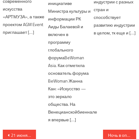
современного
индустрии с разных
инициативе
искусства
стран и
Министра культуры и
«АРТМУЗА», а также
способствует
информации РК
проектом AGM Event
развитию индустрии
Аиды Балаевой и
приглашает […]
в целом, тк еще и […]
включен в
программу
глобального
форумаBeWoman
Asia. Как отметила
основатель форума
BeWoman Жанна
Кан: «Искусство —
это зеркало
общества. На
Венецианскойбиеннале
я впервые […]
Навигация по записям
21 июня 2026 года в ГМЗ «Царское Село» состоялся первый этап проекта «Музыкальные традиции Великой России
Ночь в опере» в Алматы: музыкальный вечер в историческом сердце театра