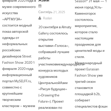
февраля 2020 года в
Season* 31 мая — 1
музее современного
июня город Усть-
Сентябрь 21, 2025
искусства
Каменогорск
Ruslan
«АРТМУЗА»
состоялось
состоится модный
мероприятие,
20 сентября в Almaty
показ авторской
которое стало
Gallery состоялось
одежды от
настоящим
открытие
неформальных
праздником для
выставки«Голоса»,
российских
ценителей моды и
собравшей лучшие
дизайнеров Street
стиля.
работы
Fashion Show 2020 1
Международный
участниковмеждународного
февраля 2020 года
проект Eurasian
конкурса молодых
информационный
Fashion Show уже
художников
портал MySELFF.ru,
третий сезон
ЦентральнойАзии
совместно с
становится
«Рисуя будущее»
крупнейшим
площадкой b2b,
(«Drawing the
творческим
собирает
Future»). Проект
кластером – музеем
специалистов фэшн
реализован по