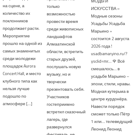
МОДЫ И
на сцене, а
только
ИСКУССТВА »
количество их
возможностью
Модные сезоны
поклонников
провести время
Усадьбы Усадьба
продолжает расти.
среди живописных
Марьино »
Мероприятие
ландшафтов
состоится 2 августа
прошло на одной из
Алмаатинской
2026 года !
самых знаменитых
области, встретить
usadbamaryino.ru/?
среди молодежи
старых друзей,
ysclid=mr… 🌹 Всё
площадок Aurora
послушать новую
смешалось… в
Concert Hall, и место
музыку, но и
усадьбе Марьино –
клубного типа как
творчески
эпохи, стили, нравы.
нельзя лучше
презентовать себя.
Модная кутерьма в
подошло по
Участников
центре курдонёра.
атмосфере […]
гостеприимно
Навести порядок
встретил сказочный
сможет только Пётр
лагерь, где
1 или… телеведущий
развернулся
Леонид Леонид
фестиваль, не