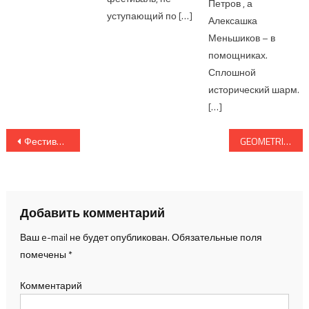
Петров , а
уступающий по […]
Алексашка
Меньшиков – в
помощниках.
Сплошной
исторический шарм.
[…]
Навигация по записям
Фестиваль «Белые ночи» подарит Санкт-Петербургу уникальную атмосферу и любимые песни
GEOMETRIA ART FEST 2026: ЖИВОПИСЬ, ПОЭЗИЯ, МОДА И ВОКАЛ
Добавить комментарий
Ваш e-mail не будет опубликован.
Обязательные поля
помечены
*
Комментарий