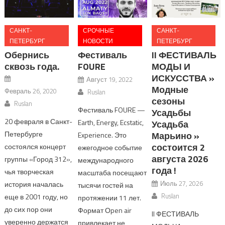
САНКТ-
СРОЧНЫЕ
САНКТ-
ПЕТЕРБУРГ
НОВОСТИ
ПЕТЕРБУРГ
Обернись
Фестиваль
II ФЕСТИВАЛЬ
сквозь года.
FOURE
МОДЫ И
ИСКУССТВА »
Август 19, 2022
Модные
Февраль 26, 2020
Ruslan
сезоны
Ruslan
Фестиваль FOURE —
Усадьбы
20 февраля в Санкт-
Earth, Energy, Ecstatic,
Усадьба
Петербурге
Марьино »
Experience. Это
состоится 2
состоялся концерт
ежегодное событие
августа 2026
группы «Город 312»,
международного
года !
чья творческая
масштаба посещают
Июль 27, 2026
история началась
тысячи гостей на
Ruslan
еще в 2001 году, но
протяжении 11 лет.
до сих пор они
Формат Оpen air
II ФЕСТИВАЛЬ
уверенно держатся
привлекает не