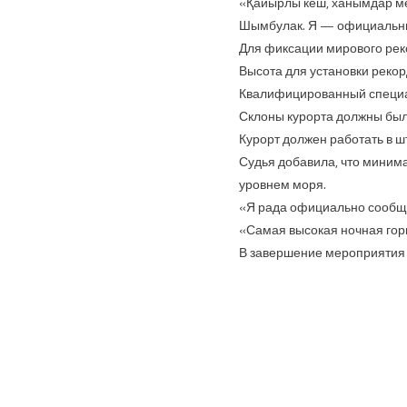
«Қайырлы кеш, ханымдар мен
Шымбулак. Я — официальный
Для фиксации мирового ре
Высота для установки рекор
Квалифицированный специал
Склоны курорта должны был
Курорт должен работать в ш
Судья добавила, что минима
уровнем моря.
«Я рада официально сообщи
«Самая высокая ночная горн
В завершение мероприятия 