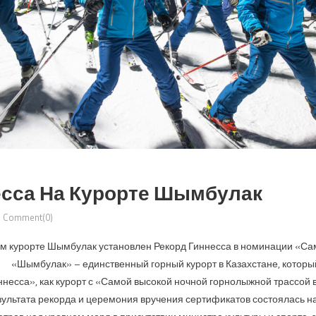
есса На Курорте Шымбулак
Comment(0)
ном курорте Шымбулак установлен Рекорд Гиннесса в номинации «С
 «Шымбулак» – единственный горный курорт в Казахстане, котор
ннесса», как курорт с «Самой высокой ночной горнолыжной трассой 
льтата рекорда и церемония вручения сертификатов состоялась на