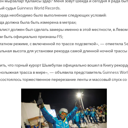
 мырзалар! Қалайсы здар? Меня зовут Шейда и сегодня я рада быть
 судья Guinness World Records.
корда необходимо было выполнение следующих условий:
да должна была быть измерена в метрах;
ист должен был сделать замеры именно в этой местности, в Левом 
и быть официально признаны FIS;
татном режиме, с включенной по трассе подсветкой», — отметила Sey
льная высота для установки рекорда самой длинной ночной трассы 
ть, что горный курорт Шымбулак официально вошел в Книгу рекорд
олыжная трасса в мире», — объявила представитель Guinness World
состоялось торжественное перерезание ленты и массовый спуск со 