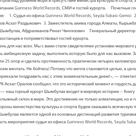
етров над уровнем моря в присутствии министра культуры и спорта,
пании Guinness World Records, СМИ и гостей курорта. Почетные гос
 1. Судья из офиса Guinness World Records, Seyda Subasi-Gemici 2
лов Асхат Раздыкович 3. Заместитель акима города Алматы, Кырыкб
«Шымбулак, Абдрахманов Ринат Чингизович Генеральный директор
хстанцев и поприветствовал гостей курорта.
нь для нас всех. Мы с вами стали свидетелями установки мирового
ь амбициозную задачу, выполнить которую было для нас вызовом. З
ести 25 опор и сделать протяженность практически четырех километр
всем мечтать. Не бойтесь! Потому что мечта становится целью, а цел
приехали поздравить нас с этим знаменательным днем!», — отмети
РК Асхат Оралов сообщил, что это исторический момент и гордость д
— наш горный курорт Шымбулак входит в мировую историю – Книгу 
лыжный склон в мире. Это достижение не только алматинцев, но и г
ороны министерства культуры и спорта будем оказывать всяческую 
Шымбулак является одной из основных дестинаций развития туризма
ь мероприятия судья из офиса Guinness World Records, Seyda Subas