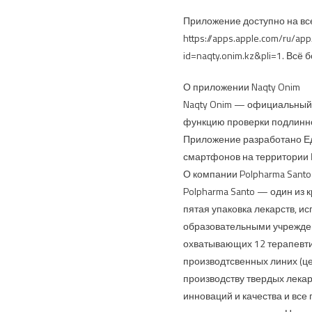
Приложение доступно на все
https://apps.apple.com/ru/ap
id=naqty.onim.kz&pli=1. Вс
О приложении Naqty Onim
Naqty Onim — официальный 
функцию проверки подлинно
Приложение разработано Ед
смартфонов на территории 
О компании Polpharma Santo
Polpharma Santo — один из 
пятая упаковка лекарств, и
образовательными учрежден
охватывающих 12 терапевти
производтсвенных линих (це
производству твердых лека
инноваций и качества и все