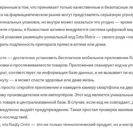
веренным в том, что принимает только качественные и безопасные л
а на фармацевтическом рынке могут представлять серьёзную угрозу
гинальных упаковок, но внутри может оказаться что угодно — кроме
теля страны, в Казахстане активно внедряется система цифровой м
ой упаковке размещён уникальный код Data Matrix — своего рода «па
ерить подлинность препарата прямо в аптеке или дома.
осто — достаточно установить бесплатное мобильное приложение Na
вки и прослеживаемости товаров. Приложение сканирует код на уп
рат, соответствует ли информация базе данных, и не вызывает ли ко
нуту — а может спасти здоровье или даже жизнь.
 просто: откройте приложение и наведите камеру смартфона на дву
ковку производителем или импортёром. Этот код является уникальн
товаре в централизованной базе. В случае, если код не совпадает,
медленно выдаёт предупреждение. Такая простая проверка занимае
х последствий.
 что Naqty Onim — это не только технологический продукт, но и инс