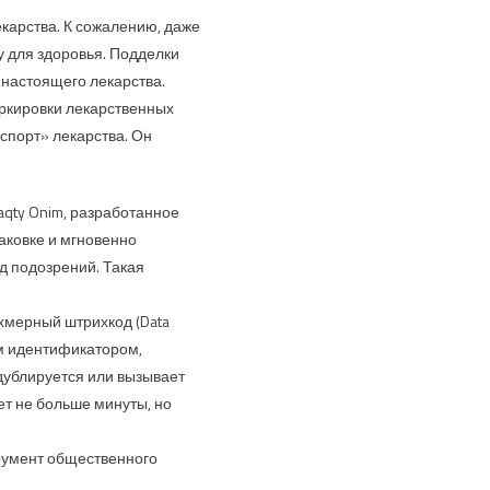
екарства. К сожалению, даже
 для здоровья. Подделки
 настоящего лекарства.
аркировки лекарственных
спорт» лекарства. Он
qty Onim, разработанное
аковке и мгновенно
д подозрений. Такая
хмерный штрихкод (Data
ым идентификатором,
 дублируется или вызывает
т не больше минуты, но
трумент общественного