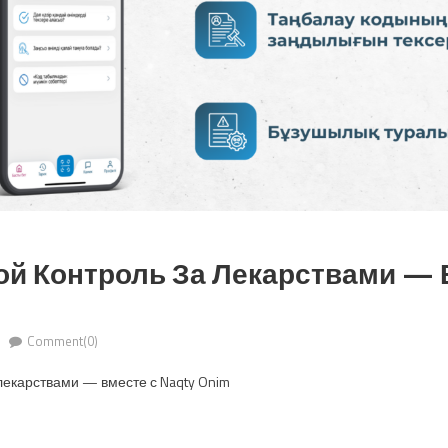
й Контроль За Лекарствами — 
Comment(0)
лекарствами — вместе с Naqty Onim