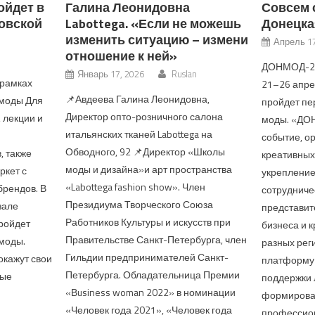
ойдет в
Галина Леонидовна
Совсем 
овской
Labottega. «Если не можешь
Донецка
изменить ситуацию – измени
Апрель 17
отношение к ней»
ДОНМОД-20
Январь 17, 2026
Ruslan
 рамках
21–26 апре
📌Авдеева Галина Леонидовна,
 моды Для
пройдет пе
Директор опто-розничного салона
 лекции и
моды. «ДО
итальянских тканей Labottega на
событие, о
Обводного, 92 📌Директор «Школы
, также
креативных
моды и дизайна»и арт пространства
ркет с
укрепление
«Labottega fashion show». Член
брендов. В
сотрудниче
Президиума Творческого Союза
зале
представит
Работников Культуры и искусств при
пройдет
бизнеса и 
Правительстве Санкт-Петербурга, член
моды.
разных рег
Гильдии предпринимателей Санкт-
окажут свои
платформу 
Петербурга. Обладательница Премии
вые
поддержки 
«Вusiness woman 2022» в номинации
формирова
«Человек года 2021», «Человек года
профессио