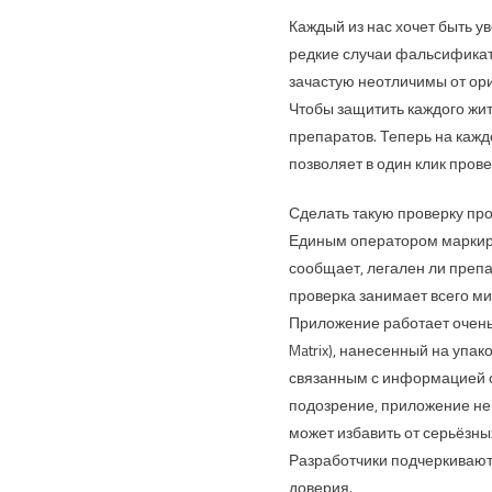
Каждый из нас хочет быть у
редкие случаи фальсификат
зачастую неотличимы от ори
Чтобы защитить каждого жи
препаратов. Теперь на кажд
позволяет в один клик пров
Сделать такую проверку пр
Единым оператором маркиро
сообщает, легален ли препа
проверка занимает всего ми
Приложение работает очень
Matrix), нанесенный на упа
связанным с информацией о 
подозрение, приложение не
может избавить от серьёзны
Разработчики подчеркивают,
доверия.