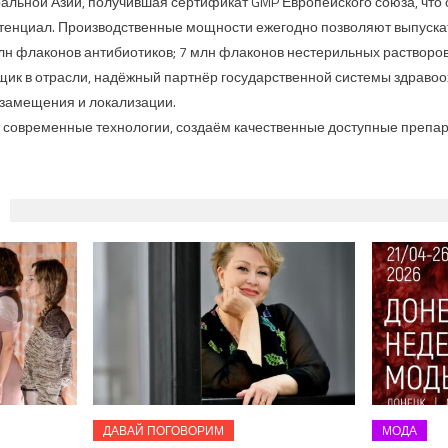
альной Азии, получившая сертификат GMP Европейского союза, что 
тенциал. Производственные мощности ежегодно позволяют выпускать
млн флаконов антибиотиков; 7 млн флаконов нестерильных растворов
ик в отрасли, надёжный партнёр государственной системы здравоо
замещения и локализации.
 современные технологии, создаём качественные доступные препара
ДАВАЙ ПОГОВОРИМ
МОДА