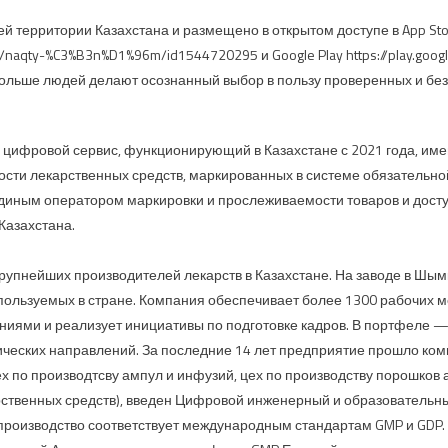
й территории Казахстана и размещено в открытом доступе в App Sto
p/naqty-%C3%B3n%D1%96m/id1544720295 и Google Play https://play.googl
ё больше людей делают осознанный выбор в пользу проверенных и бе
цифровой сервис, функционирующий в Казахстане с 2021 года, им
сти лекарственных средств, маркированных в системе обязательно
иным оператором маркировки и прослеживаемости товаров и досту
Казахстана.
крупнейших производителей лекарств в Казахстане. На заводе в Шы
спользуемых в стране. Компания обеспечивает более 1300 рабочих ме
иями и реализует инициативы по подготовке кадров. В портфеле —
ческих направлений. За последние 14 лет предприятие прошло к
х по производтсву ампул и инфузий, цех по производству порошков а
рственных средств), введен Цифровой инженерный и образовательны
 производство соответствует международным стандартам GMP и GDP. 