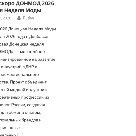
скоро ДОНМОД 2026
я Неделя Моды
, 2026
Ruslan
26 Донецкая Неделя Моды
ля 2026 года в Донбассе
рвая Донецкая неделя
НМОД» — масштабное
риентированное на развитие
 индустрий в ДНР и
 межрегионального
ства. Проект объединит
елей модной индустрии,
креативных профессий из
ионов России, создавая
для обмена опытом,
локальных брендов и
ния новых
нальных […]