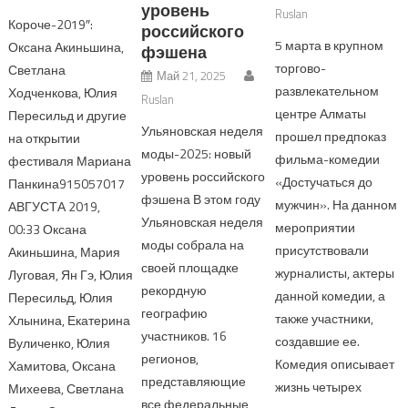
уровень
Ruslan
Короче-2019″:
российского
5 марта в крупном
Оксана Акиньшина,
фэшена
торгово-
Светлана
Май 21, 2025
развлекательном
Ходченкова, Юлия
Ruslan
центре Алматы
Пересильд и другие
Ульяновская неделя
прошел предпоказ
на открытии
моды-2025: новый
фильма-комедии
фестиваля Мариана
уровень российского
«Достучаться до
Панкина915057017
фэшена В этом году
мужчин». На данном
АВГУСТА 2019,
Ульяновская неделя
мероприятии
00:33 Оксана
моды собрала на
присутствовали
Акиньшина, Мария
своей площадке
журналисты, актеры
Луговая, Ян Гэ, Юлия
рекордную
данной комедии, а
Пересильд, Юлия
географию
также участники,
Хлынина, Екатерина
участников. 16
создавшие ее.
Вуличенко, Юлия
регионов,
Комедия описывает
Хамитова, Оксана
представляющие
жизнь четырех
Михеева, Светлана
все федеральные