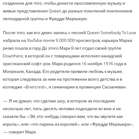
созданное для того, чтобы донести прославленную музыку и
живые представления Queen до разных поколений поклонников
легендарной группы и Фредди Меркьюри.
После того, как его демо-запись с песней Queen Somebody To Love
набрала на YouTube почти 9 000 000 просмотров, карьера Марка
резко пошла в гору.До этого Марк 8 лет отдал своей группе
Downhere, в которой он с товарищами исполнял канадский
христианский софт-рок. Марк родился 16 ноября 1976 года в
Монреале, Канада. Его родители привили любовь к музыке,
которая следовала за ним на протяжении всего детства и в
колледже «Briercrest», и семинарии в провинции Саскачеван.
— Я не думал, что сделаю шоу, в котором за последние
несколько лет, пять-десять человек подходили ко мне и не
сказали бы: «Эй, кто-нибудь говорил вам, что вы звучите как
король», или «что парень из королей», или «Фредди Меркьюри»,
— говорит Марк.