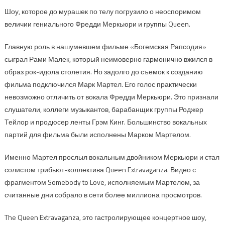
Шоу, которое до мурашек по телу погрузило о неоспоримом
величии гениального Фредди Меркьюри и группы Queen.
Главную роль в нашумевшем фильме «Богемская Рапсодия»
сыграл Рами Малек, который неимоверно гармонично вжился в
образ рок-идола столетия. Но задолго до съемок к созданию
фильма подключился Марк Мартел. Его голос практически
невозможно отличить от вокала Фредди Меркьюри. Это признали
слушатели, коллеги музыкантов, барабанщик группы Роджер
Тейлор и продюсер ленты Грэм Кинг. Большинство вокальных
партий для фильма были исполнены Марком Мартелом.
Именно Мартел прослыл вокальным двойником Меркьюри и стал
солистом трибьют-коллектива Queen Extravaganza. Видео с
фрагментом Somebody to Love, исполняемым Мартелом, за
считанные дни собрало в сети более миллиона просмотров.
The Queen Extravaganza, это гастролирующее концертное шоу,