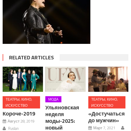
RELATED ARTICLES
ТЕАТРЫ, КИНО,
МОДА
ТЕАТРЫ, КИНО,
ИСКУССТВО
ИСКУССТВО
Ульяновская
Короче-2019
«Достучаться
неделя
до мужчин»
моды-2025:
Август 28, 2019
новый
Март 7, 2021
Ruslan