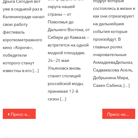
подруг которые
Дрыга Сегодня вот
округа нашей
состоялись в жизни и
уже в седьмой раз в
страны – от
как они отреагируют
Калининграде начал
Поволжья до
на дальнейшие
свою работу
Дальнего Востока, от
события которые
фестиваль
Сибири до Кавказа –
произойдут. В
короткометражного
встретятся на одной
главных ролях
кино «Короче»,
модной площадке.
очаровательные
победители
24–25 мая
АхмадиеваДильназ,
которого станут
Ульяновск вновь
Садвакасова Асель,
известны в его […]
станет столицей
Добрынина Мира,
российской моды,
Сакен Сабина, […]
принимая 12-й
сезон […]
Навигация по записям
Пресс-конференция фестиваля Star Of Asia.
Пресс-конференция постановки «Евгений Онегин».