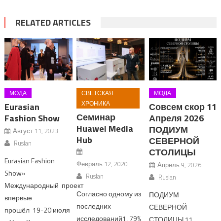
RELATED ARTICLES
МОДА
СВЕТСКАЯ
МОДА
ХРОНИКА
Eurasian
Совсем скор 11
Семинар
Fashion Show
Апреля 2026
Huawei Media
ПОДИУМ
Август 11, 2023
Hub
СЕВЕРНОЙ
Ruslan
СТОЛИЦЫ
Eurasian Fashion
Февраль 12, 2020
Апрель 9, 2026
Show»
Ruslan
Ruslan
Международный проект
Согласно одному из
ПОДИУМ
впервые
последних
СЕВЕРНОЙ
прошёл 19-20 июля
исследований1, 79%
СТОЛИЦЫ 11