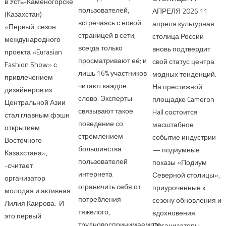
в Усть-Каменогорске
пользователей,
АПРЕЛЯ 2026 11
(Казахстан)
встречаясь с новой
апреля культурная
«Первый сезон
страницей в сети,
столица России
международного
всегда только
вновь подтвердит
проекта «Eurasian
просматривают её; и
свой статус центра
Fashion Show» с
лишь 16% участников
модных тенденций.
привлечением
читают каждое
На престижной
дизайнеров из
слово. Эксперты
площадке Cameron
Центральной Азии
связывают такое
Hall состоится
стал главным фэшн
поведение со
масштабное
открытием
стремлением
событие индустрии
Восточного
большинства
— подиумные
Казахстана»,
пользователей
показы «Подиум
-считает
интернета
Северной столицы»,
организатор
ограничить себя от
приуроченные к
молодая и активная
потребления
сезону обновления и
Лилия Каирова. И
тяжелого,
вдохновения.
это первый
трудновоспринимаемого
Организаторы