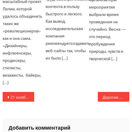
масштабный проект
контента в пользу
мероприятия
Лилии, которой
быстрого и легкого.
выбрали время
удалось объединить
Как вывод,
проведения не
таких же
исследовательская
случайно. Весна —
«революционеров»
компания
это период
как и она сама.
рекомендуетсоздавать
пробуждения
«Дизайнеры,
веб-сайты так, чтобы
природы, чувств и
инфлюенсеры,
их было […]
творческой […]
продюсеры,
стилисты,
визажисты, байеры,
[…]
Навигация по записям
21 ноября в Royal Tulip Almaty состоялась официальная игра Элитарного Интеллектуального Клуба «Что? Где?Когда?»,
Дорогие Друзья, 26 ноября, состоялась вторая игра дебютного сезона премьер-лиги клуба «Что? Где? Когда?» Алматы!
Добавить комментарий