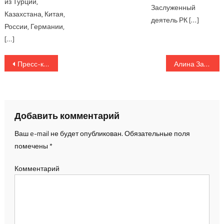
из Турции,
Заслуженный
Казахстана, Китая,
деятель РК […]
России, Германии,
[…]
Навигация по записям
Пресс-конференция Sieger Design
Алина Загитова стала амбассадором Puma и представила новую коллекцию в Москве
Добавить комментарий
Ваш e-mail не будет опубликован.
Обязательные поля
помечены
*
Комментарий