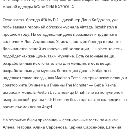
модной одежды AYA by DINA KABDOLLA.
Основатель бренда AYA by DK – дизайнер Дина Кабдолла, уже
побывавшая героиней обложки журнала Vintage Kazakhstan в
прошлом году. На сегодняшний день проживает и трудится в
солнечном Лос-Анджелесе. Уникальность ее бренда в том, что
большинство вещей из капсульной коллекции — unisex, то есть
подойдет как женщине, так и мужчине. Есть сезонные вещи,
разработанные исключительно для женщин, и есть вещи,
разработанные для мужчин. Коллекцию Дианы Кабдоллы
надевают такие звезды, как Madison Pettis, американская певица и
соавтор хита Эминема и Рианны The Monster — Bebe Rexha,
актриса и модель Peyton List, а певица Dinah Jane из популярной
американской группы Fifth Harmony была одета в ее коллекцию во
время съемок клипа Angel.
На открытие были приглашены специальные гости, такие как
Алена Петрова, Алина Сарсенова, Карина Сарсенова, Евгения