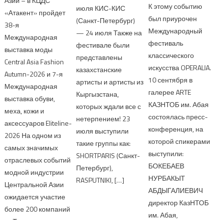
Азии – в КЦДС
К этому событию
июля КИС-КИС
«Атакент» пройдет
был приурочен
(Санкт-Петербург)
38-я
Международный
— 24 июля Также на
Международная
фестиваль
фестивале были
выставка моды
классического
представлены
Central Asia Fashion
искусства OPERALIA.
казахстанские
Autumn-2026 и 7-я
10 сентября в
артисты и артисты из
Международная
галерее ARTE
Кыргызстана,
выставка обуви,
КАЗНТОБ им. Абая
которых ждали все с
меха, кожи и
состоялась пресс-
нетерпением! 23
аксессуаров Eliteline-
конференция, на
июля выступили
2026 На одном из
которой спикерами
такие группы как:
самых значимых
выступили:
SHORTPARIS (Санкт-
отраслевых событий
БОКЕБАЕВ
Петербург),
модной индустрии
НУРБАКЫТ
RASPUTNIKI, […]
Центральной Азии
АБДЫГАЛИЕВИЧ
ожидается участие
директор КазНТОБ
более 200 компаний
им. Абая,