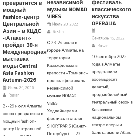
независимой
фестиваль
превратится в
музыки NOMAD
классического
мощный
VIBES
искусства
fashion-центр
OPERALIA
Центральной
Июль 28, 2022
Азии – в КЦДС
Ruslan
«Атакент»
Сентябрь 15, 2022
С 23-24 июля в
пройдет 38-я
Ruslan
городе Алматы, на
Международная
10 сентября 2022
территории
выставка
года в Алматы
моды Central
Казахфильма в
представили
Asia Fashion
крепости «Томирис»
Autumn-2026
восемьдесят
прошел фестиваль
девятый,
Июль 24, 2026
независимой
предъюбилейный
Ruslan
музыки NOMAD
театральный сезон в
VIBES.
27-29 июля Алматы
Казахском
Хедлайнерами
снова превратится в
национальном
фестиваля стали:
мощный fashion-
театре оперы и
SHORTPARIS (Санкт-
центр Центральной
балета имени Абая.
Петербург) — 23