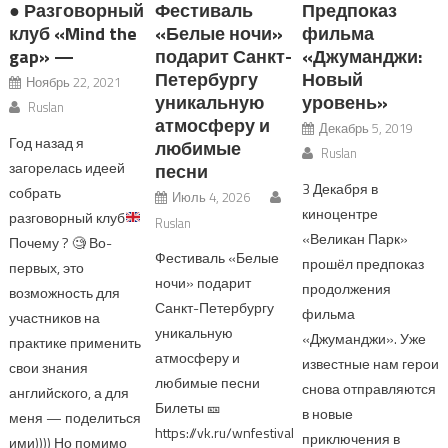
● Разговорный
Фестиваль
Предпоказ
клуб «Mind the
«Белые ночи»
фильма
gap» —
подарит Санкт-
«Джуманджи:
Петербургу
Новый
Ноябрь 22, 2021
уникальную
уровень»
Ruslan
атмосферу и
Декабрь 5, 2019
Год назад я
любимые
Ruslan
загорелась идеей
песни
3 Декабря в
собрать
Июль 4, 2026
киноцентре
разговорный клуб
Ruslan
«Великан Парк»
Почему ?
🧐
Во-
Фестиваль «Белые
прошёл предпоказ
первых, это
ночи» подарит
продолжения
возможность для
Санкт-Петербургу
фильма
участников на
уникальную
«Джуманджи». Уже
практике применить
атмосферу и
известные нам герои
свои знания
любимые песни
снова отправляются
английского, а для
Билеты 🎫
в новые
меня — поделиться
https://vk.ru/wnfestival
приключения в
ими)))) Но помимо