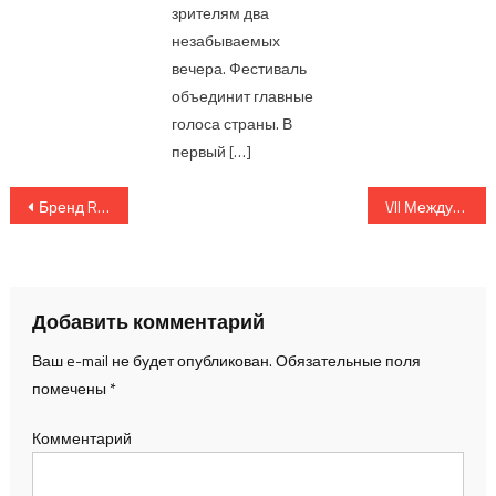
зрителям два
незабываемых
вечера. Фестиваль
объединит главные
голоса страны. В
первый […]
Навигация по записям
Бренд Reve
VII Международный фестиваль «Чайковский. Перезагрузка»
Добавить комментарий
Ваш e-mail не будет опубликован.
Обязательные поля
помечены
*
Комментарий