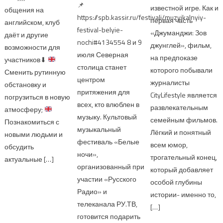
📌
известной игре. Как и
общения на
https://spb.kassir.ru/festivali/muzyikalnyiy-
первая часть
английском, клуб
festival-belyie-
«Джуманджи: Зов
даёт и другие
nochi#4134554 8 и 9
джунглей», фильм,
возможности для
июля Северная
на предпоказе
участников
⬇
столица станет
которого побывали
Сменить рутинную
центром
журналисты
обстановку и
притяжения для
CityLifestyle является
погрузиться в новую
всех, кто влюблен в
развлекательным
атмосферу;
музыку. Культовый
семейным фильмов.
Познакомиться с
музыкальный
Лёгкий и понятный
новыми людьми и
фестиваль «Белые
всем юмор,
обсудить
ночи»,
трогательный конец,
актуальные […]
организованный при
который добавляет
участии «Русского
особой глубины
Радио» и
истории- именно то,
телеканала РУ.ТВ,
[…]
готовится подарить