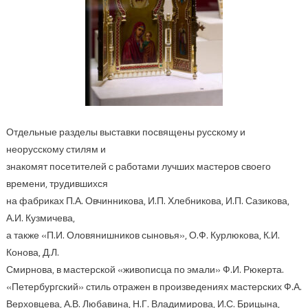
Отдельные разделы выставки посвящены русскому и
неорусскому стилям и
знакомят посетителей с работами лучших мастеров своего
времени, трудившихся
на фабриках П.А. Овчинникова, И.П. Хлебникова, И.П. Сазикова,
А.И. Кузмичева,
а также «П.И. Оловянишников сыновья», О.Ф. Курлюкова, К.И.
Конова, Д.Л.
Смирнова, в мастерской «живописца по эмали» Ф.И. Рюкерта.
«Петербургский» стиль отражен в произведениях мастерских Ф.А.
Верховцева, А.В. Любавина, Н.Г. Владимирова, И.С. Брицына,