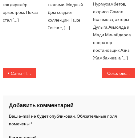
Нурмухамбетов,
как дирижёр
тканями. Модный
актриса Самал
оркестром. Показ
Дом создает
Еслямова, актеры
стал […]
коллекции Haute
Дулыга Акмолда и
Couture, […]
Мади Минайдаров,
оператор-
постановщик Азиз
Жамбакиев, а […]
Навигация по записям
Санкт-Петербурге пройдет «Белая конфа 2026» конференция про онлайн-образование без обмана и манипуляций 7–8 июля в Санкт-Петербурге состоится «Белая конфа 2026
Соколовские бани «Сказки»: Grand Opening в Алматы
Добавить комментарий
Ваш e-mail не будет опубликован.
Обязательные поля
помечены
*
Комментарий