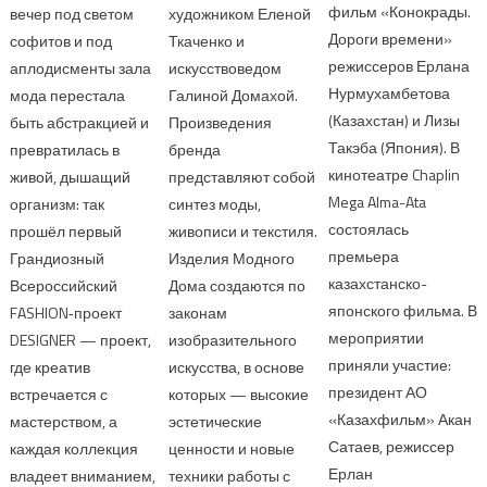
фильм «Конокрады.
вечер под светом
художником Еленой
Дороги времени»
софитов и под
Ткаченко и
режиссеров Ерлана
аплодисменты зала
искусствоведом
Нурмухамбетова
мода перестала
Галиной Домахой.
(Казахстан) и Лизы
быть абстракцией и
Произведения
Такэба (Япония). В
превратилась в
бренда
кинотеатре Chaplin
живой, дышащий
представляют собой
Mega Alma-Ata
организм: так
синтез моды,
состоялась
прошёл первый
живописи и текстиля.
премьера
Грандиозный
Изделия Модного
казахстанско-
Всероссийский
Дома создаются по
японского фильма. В
FASHION‑проект
законам
мероприятии
DESIGNER — проект,
изобразительного
приняли участие:
где креатив
искусства, в основе
президент АО
встречается с
которых — высокие
«Казахфильм» Акан
мастерством, а
эстетические
Сатаев, режиссер
каждая коллекция
ценности и новые
Ерлан
владеет вниманием,
техники работы с