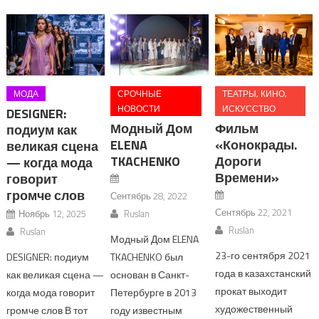
МОДА
СРОЧНЫЕ
ТЕАТРЫ, КИНО,
НОВОСТИ
ИСКУССТВО
DESIGNER:
Модный Дом
Фильм
подиум как
ELENA
«Конокрады.
великая сцена
TKACHENKO
Дороги
— когда мода
Времени»
говорит
громче слов
Сентябрь 28, 2022
Сентябрь 22, 2021
Ноябрь 12, 2025
Ruslan
Ruslan
Ruslan
Модный Дом ELENA
23-го сентября 2021
DESIGNER: подиум
TKACHENKO был
года в казахстанский
как великая сцена —
основан в Санкт-
прокат выходит
когда мода говорит
Петербурге в 2013
художественный
громче слов В тот
году известным