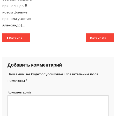
пришельцев. В
новом фильме
приняли участие
Александр […]
Навигация по записям
Kazakhstan Fashion Week -1 день
Kazakhstan Fashion Week — 2 день
Добавить комментарий
Ваш e-mail не будет опубликован.
Обязательные поля
помечены
*
Комментарий