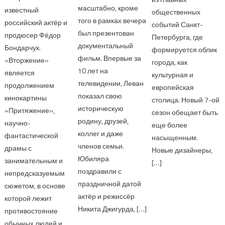
масштабно, кроме
известный
общественных
того в рамках вечера
российский актёр и
событий Санкт-
был презентован
продюсер Фёдор
Петербурга, где
документальный
Бондарчук.
формируется облик
фильм. Впервые за
«Вторжение»
города, как
10 лет на
является
культурная и
телевидении, Леван
продолжением
европейская
показал свою
кинокартины
столица. Новый 7-ой
историческую
«Притяжение»,
сезон обещает быть
родину, друзей,
научно-
еще более
коллег и даже
фантастической
насыщенным.
членов семьи.
драмы с
Новые дизайнеры,
Юбиляра
занимательным и
[…]
поздравили с
непредсказуемым
праздничной датой
сюжетом, в основе
актёр и режиссёр
которой лежит
Никита Джигурда, […]
противостояние
обычных людей и