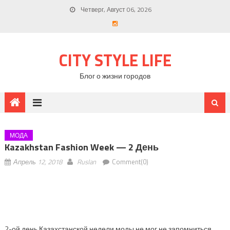
Четверг, Август 06, 2026
CITY STYLE LIFE
Блог о жизни городов
МОДА
Kazakhstan Fashion Week — 2 День
Апрель 12, 2018
Ruslan
Comment(0)
2-ой день Казахстанской недели моды не мог не запомниться