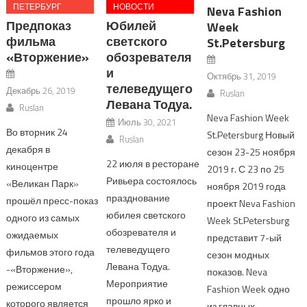
ПЕТЕРБУРГ
НОВОСТИ
Neva Fashion
Предпоказ
Юбилей
Week
фильма
светского
St.Petersburg
«Вторжение»
обозревателя
и
Октябрь 31, 2019
телеведущего
Декабрь 26, 2019
Ruslan
Левана Тодуа.
Ruslan
Neva Fashion Week
Июль 30, 2021
Во вторник 24
St.Petersburg Новый
Ruslan
декабря в
сезон 23-25 ноября
22 июля в ресторане
киноцентре
2019 г. С 23 по 25
Ривьера состоялось
«Великан Парк»
ноября 2019 года
празднование
прошёл пресс-показ
проект Neva Fashion
юбилея светского
одного из самых
Week St.Petersburg
обозревателя и
ожидаемых
представит 7-ый
телеведущего
фильмов этого года
сезон модных
Левана Тодуа.
-«Вторжение»,
показов. Neva
Мероприятие
режиссером
Fashion Week одно
прошло ярко и
которого является
из главных