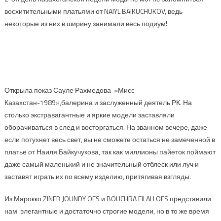
восхитительными платьями от NAIYL BAIKUCHUKOV, ведь
некоторые из них в ширину занимали весь подиум!
Открыла показ Сауле Рахмедова-«Мисс
Казахстан-1989»,балерина и заслуженный деятель РК. На
столько экстравагантные и яркие модели заставляли
оборачиваться в след и восторгаться. На званном вечере, даже
если потухнет весь свет, вы не сможете остаться не замеченной в
платье от Наиля Байкучукова, так как миллионы пайеток поймают
даже самый маленький и не значительный отблеск или луч и
заставят играть их по всему изделию, притягивая взгляды.
Из Марокко ZINEB JOUNDY OFS и BOUCHRA FILALI OFS представили
нам элегантные и достаточно строгие модели, но в то же время