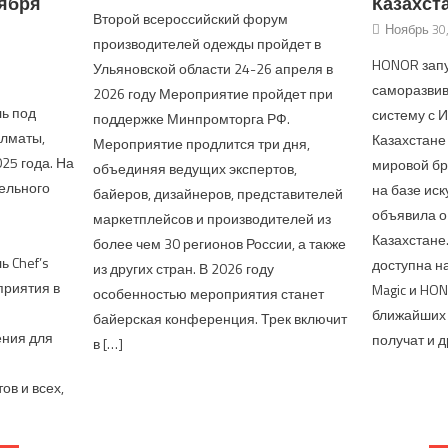
тября
Казахст
Второй всероссийский форум
Ноябрь 30
производителей одежды пройдет в
n
HONOR запу
Ульяновской области 24-26 апреля в
саморазви
2026 году Мероприятие пройдет при
ь под
систему с 
поддержке Минпромторга РФ.
Алматы,
Казахстане
Мероприятие продлится три дня,
25 года. На
мировой бр
объединяя ведущих экспертов,
ельного
на базе иск
байеров, дизайнеров, представителей
объявила о 
маркетплейсов и производителей из
Казахстане
более чем 30 регионов России, а также
 Chef’s
доступна н
из других стран. В 2026 году
оприятия в
Magic и HON
особенностью мероприятия станет
ближайших 
байерская конференция. Трек включит
ения для
получат и д
в […]
ов и всех,