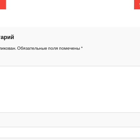
о записям
тарий
ликован.
Обязательные поля помечены
*