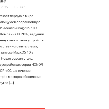
ане
, 2025
Ruslan
скает первую в мире
вающуюся операционную
ИИ-агентом MagicOS 10 в
 Компания HONOR, ведущий
енд в экосистеме устройств
усственного интеллекта,
запуске MagicOS 10 в
. Новая версия стала
а устройствах серии HONOR
OR 400, а в течение
трёх месяцев обновление
ругие […]