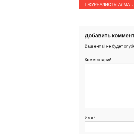
Навигация п
ЖУРНАЛИСТЫ АЛМАТЫ ИСПЫТАЛИ НА СЕБЕ ВЕСЬ ЭКСТРИМ ОТ НОВОГО БАЙК-ПАРКА
Добавить коммен
Ваш e-mail не будет опуб
Комментарий
Имя
*