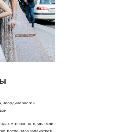
цы
о, неординарного и
вой.
арядах мгновенно привлекли
 же поспешила запечатлеть