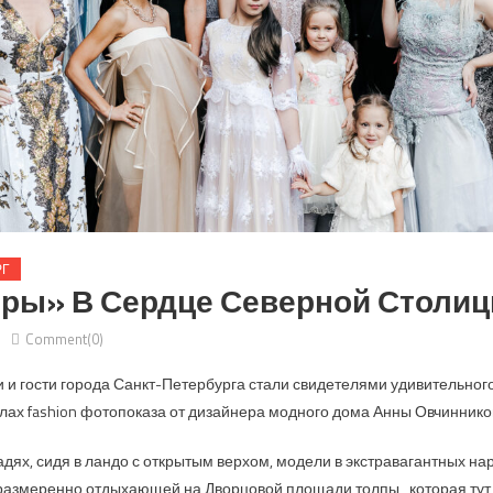
РГ
ры» В Сердце Северной Столи
Comment(0)
и и гости города Санкт-Петербурга стали свидетелями удивительног
лах fashion фотопоказа от дизайнера модного дома Анны Овчиннико
дях, сидя в ландо с открытым верхом, модели в экстравагантных н
размеренно отдыхающей на Дворцовой площади толпы, которая тут