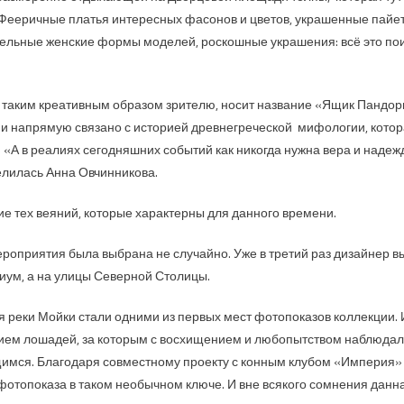
 Фееричные платья интересных фасонов и цветов, украшенные пайет
льные женские формы моделей, роскошные украшения: всё это по
 таким креативным образом зрителю, носит название «Ящик Пандор
 и напрямую связано с историей древнегреческой мифологии, котор
 «А в реалиях сегодняшних событий как никогда нужна вера и надежд
лилась Анна Овчинникова.
е тех веяний, которые характерны для данного времени.
роприятия была выбрана не случайно. Уже в третий раз дизайнер в
иум, а на улицы Северной Столицы.
 реки Мойки стали одними из первых мест фотопоказов коллекции.
ием лошадей, за которым с восхищением и любопытством наблюдали 
мся. Благодаря совместному проекту с конным клубом «Империя» ,
отопоказа в таком необычном ключе. И вне всякого сомнения данна