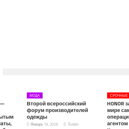
МОДА
СРОЧНЫЕ
 —
Второй всероссийский
HONOR з
форум производителей
мире с
рытым
одежды
операци
аты,
агентом 
Январь 19, 2026
Ruslan