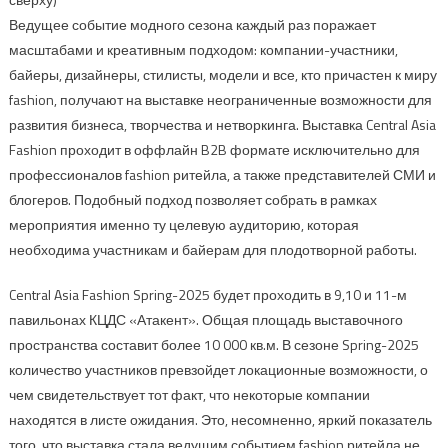
Ведущее событие модного сезона каждый раз поражает
масштабами и креативным подходом: компании-участники,
байеры, дизайнеры, стилисты, модели и все, кто причастен к миру
fashion, получают на выставке неограниченные возможности для
развития бизнеса, творчества и нетворкинга. Выставка Central Asia
Fashion проходит в оффлайн B2B формате исключительно для
профессионалов fashion ритейла, а также представителей СМИ и
блогеров. Подобный подход позволяет собрать в рамках
мероприятия именно ту целевую аудиторию, которая
необходима участникам и байерам для плодотворной работы.
Central Asia Fashion Spring-2025 будет проходить в 9,10 и 11-м
павильонах КЦДС «Атакент». Общая площадь выставочного
пространства составит более 10 000 кв.м. В сезоне Spring-2025
количество участников превзойдет локационные возможности, о
чем свидетельствует тот факт, что некоторые компании
находятся в листе ожидания. Это, несомненно, яркий показатель
того, что выставка стала ведущим событием fashion ритейла не