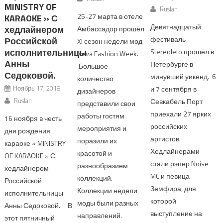
MINISTRY OF
Ruslan
25-27 марта в отеле
KARAOKE » С
Девятнадцатый
хедлайнером
Амбассадор прошёл
фестиваль
Российской
XI сезон недели мод
исполнительницы
Stereoleto прошёл в
Neva Fashion Week.
Анны
Петербурге в
Большое
Седоковой.
минувший уикенд. 6
количество
Ноябрь 17, 2018
и 7 сентября в
дизайнеров
Ruslan
Севкабель Порт
представили свои
приехали 27 ярких
работы гостям
16 ноября в честь
российских
мероприятия и
дня рождения
артистов.
поразили их
караоке « MINISTRY
Хедлайнерами
красотой и
OF KARAOKE » С
стали рэпер Noise
разнообразием
хедлайнером
MC и певица
коллекций.
Российской
Земфира, для
Коллекции недели
исполнительницы
которой
моды были разных
Анны Седоковой. В
выступление на
направлений.
этот пятничный