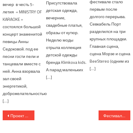
фестивале стало
Присутствовала
вечер в честь 5-
первым после
детская одежда,
летия « MINISTRY OF
долгого перерыва.
вечерние,
KARAOKE »
Севкабель Порт
свадебные платья,
состоялся большой
разделился на три
образы от кутюр.
концерт знаменитой
крупных площадки.
Неделю моды
певицы Анны
Главная сцена,
отрыла коллекция
Седоковой. под ее
сцена Морзе и сцена
детской одежды
песни гости пели и
BeeStereo (одним из
бренда Klimkova kids.
танцевали вместе с
[…]
А парад маленьких
ней. Анна взорвала
[…]
зал своей
энергетикой,
доброжелательностью
[…]
Навигация по записям
Проект «Режиссерская среда»
Фестиваль Евразийского Альянса в Шахдаге задал новые тренды