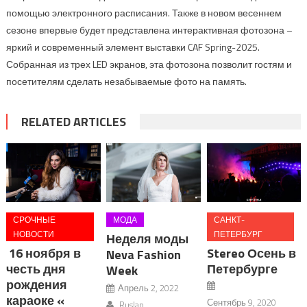
помощью электронного расписания. Также в новом весеннем
сезоне впервые будет представлена интерактивная фотозона –
яркий и современный элемент выставки CAF Spring-2025.
Собранная из трех LED экранов, эта фотозона позволит гостям и
посетителям сделать незабываемые фото на память.
RELATED ARTICLES
СРОЧНЫЕ
МОДА
САНКТ-
НОВОСТИ
ПЕТЕРБУРГ
Неделя моды
16 ноября в
Stereo Осень в
Neva Fashion
честь дня
Петербурге
Week
рождения
Апрель 2, 2022
караоке «
Сентябрь 9, 2020
Ruslan