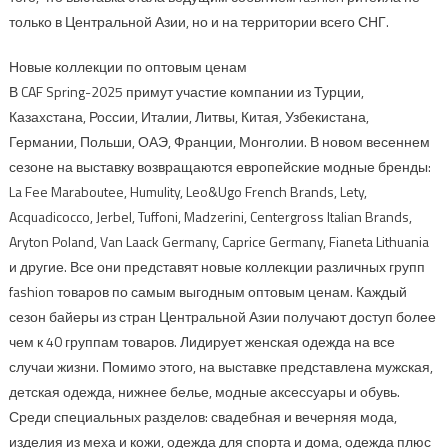
только в Центральной Азии, но и на территории всего СНГ.
Новые коллекции по оптовым ценам
В CAF Spring-2025 примут участие компании из Турции,
Казахстана, России, Италии, Литвы, Китая, Узбекистана,
Германии, Польши, ОАЭ, Франции, Монголии. В новом весеннем
сезоне на выставку возвращаются европейские модные бренды:
La Fee Maraboutee, Humulity, Leo&Ugo French Brands, Lety,
Acquadicocco, Jerbel, Tuffoni, Madzerini, Centergross Italian Brands,
Aryton Poland, Van Laack Germany, Caprice Germany, Fianeta Lithuania
и другие. Все они представят новые коллекции различных групп
fashion товаров по самым выгодным оптовым ценам. Каждый
сезон байеры из стран Центральной Азии получают доступ более
чем к 40 группам товаров. Лидирует женская одежда на все
случаи жизни. Помимо этого, на выставке представлена мужская,
детская одежда, нижнее белье, модные аксессуары и обувь.
Среди специальных разделов: свадебная и вечерняя мода,
изделия из меха и кожи, одежда для спорта и дома, одежда плюс