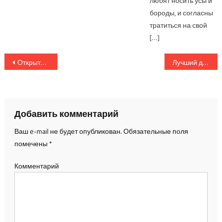
любят носить усы и
бороды, и согласны
тратиться на свой
[…]
Навигация по записям
Открытие шоу-рума MFORM
Лучший дизайнер России 2022
Добавить комментарий
Ваш e-mail не будет опубликован.
Обязательные поля
помечены
*
Комментарий