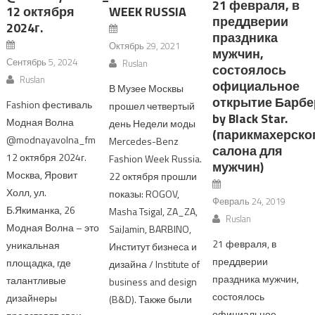
21 февраля, в
12 октября
WEEK RUSSIA
преддверии
2024г.
праздника
Октябрь 29, 2021
мужчин,
Сентябрь 5, 2024
Ruslan
состоялось
Ruslan
официальное
В Музее Москвы
открытие Барбе
Fashion фестиваль
прошел четвертый
by Black Star.
Модная Волна
день Недели моды
(парикмахерско
@modnayavolna_fm
Mercedes-Benz
салона для
12 октября 2024г.
Fashion Week Russia.
мужчин)
Москва, Яровит
22 октября прошли
Холл, ул.
показы: ROGOV,
Февраль 24, 2019
Б.Якиманка, 26
Masha Tsigal, ZA_ZA,
Ruslan
Модная Волна – это
SaiJamin, BARBINO,
21 февраля, в
уникальная
Институт бизнеса и
преддверии
площадка, где
дизайна / Institute of
праздника мужчин,
талантливые
business and design
состоялось
дизайнеры
(B&D). Также были
официальное