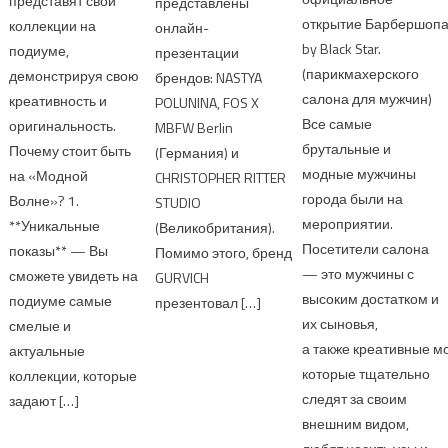
представят свои
представлены
открытие Барбершопа
коллекции на
онлайн-
by Black Star.
подиуме,
презентации
(парикмахерского
демонстрируя свою
брендов: NASTYA
салона для мужчин)
креативность и
POLUNINA, FOS X
Все самые
оригинальность.
MBFW Berlin
брутальные и
Почему стоит быть
(Германия) и
модные мужчины
на «Модной
CHRISTOPHER RITTER
города были на
Волне»? 1.
STUDIO
мероприятии.
**Уникальные
(Великобритания).
Посетители салона
показы** — Вы
Помимо этого, бренд
— это мужчины с
сможете увидеть на
GURVICH
высоким достатком и
подиуме самые
презентовал […]
их сыновья,
смелые и
а также креативные м
актуальные
которые тщательно
коллекции, которые
следят за своим
задают […]
внешним видом,