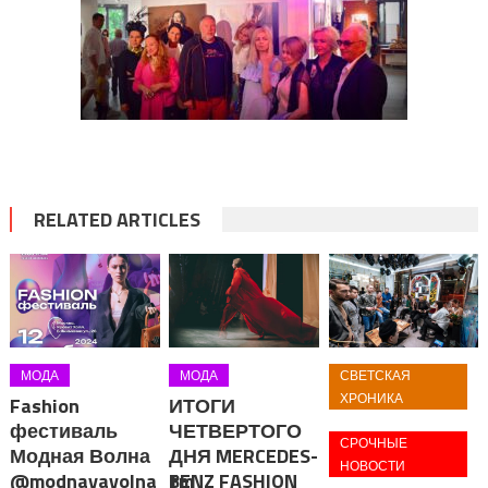
RELATED ARTICLES
МОДА
МОДА
СВЕТСКАЯ
ХРОНИКА
Fashion
ИТОГИ
фестиваль
ЧЕТВЕРТОГО
СРОЧНЫЕ
Модная Волна
ДНЯ MERCEDES-
НОВОСТИ
@modnayavolna_fm
BENZ FASHION