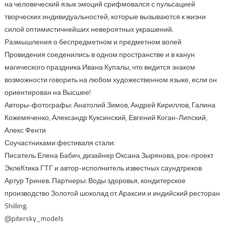
на человеческий язык эмоций срифмовался с пульсацией
творческих индивидуальностей, которые вызываются к жизни
силой оптимистичнейших невероятных украшений.
Размышления о беспредметном и предметном волей
Провидения соеденились в одном пространстве и в канун
магического праздника Ивана Купалы, что видится знаком
возможности говорить на любом художественном языке, если он
ориентирован на Высшее!
Авторы-фотографы: Анатолий Зимов, Андрей Кириллов, Галина
Кожемяченко, Александр Куксинский, Евгений Коган-Липский,
Алекс Фенти
Соучастниками фестиваля стали:
Писатель Елена Бабич, дизайнер Оксана Зырянова, рок-проект
ЭклеКтика ГТГ и автор-исполнитель известных саундтреков
Артур Тринев. Партнеры: Воды здоровья, кондитерское
производство Золотой шоколад от Араксии и индийский ресторан
Shilling.
@pitersky_models