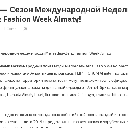
 — Сезон Международной Неде
 Fashion Week Almaty!
Comment(0)
народной недели моды Mersedes-Benz Fashion Week Almaty!
евный международный показ моды Mersedes-Bens Fashio Week. Мес
ая и новая для Алматинцев площадка, ТЦР «FORUM Almaty», который
я. Также, на территории показа, гости могут познакомиться с офиц
е французские ароматы для вашей одежды от Vernel, британская мар
 Rada, Ramada Almaty hotel, бытовая техника De’Longhi, клиника Tiffani 
— одно из самых долгожданных событий этой осени, каждый из гост
ии «весна — лето 2019» представят 11 казахстанских и зарубежных