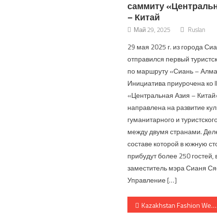
саммиту «Центральн
– Китай
Май 29, 2025
Ruslan
29 мая 2025 г. из города Си
отправился первый туристс
по маршруту «Сиань – Алма
Инициатива приурочена ко I
«Центральная Азия – Китай
направлена на развитие кул
гуманитарного и туристског
между двумя странами. Дел
составе которой в южную ст
прибудут более 250 гостей, 
заместитель мэра Сианя Ся
Управление […]
Навигация п
Kazakhstan Fashion Week (сезон весна-лето 2019)