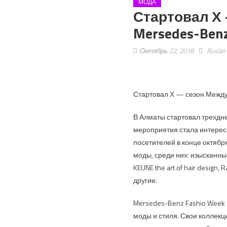
МОДА
Стартовал Х
Mersedes-Benz
Октябрь 22, 2018
Ruslan
Стартовал Х — сезон Между
В Алматы стартовал трехдн
мероприятия стала интересн
посетителей в конце октябр
моды, среди них: изысканны
KEUNE the art of hair design,
другие.
Mersedes-Benz Fashio Week 
моды и стиля. Свои коллекц