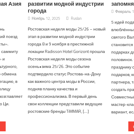
ая Азия
развитии модной индустрии
запомня
города
Февраль 1
Ноябрь 12, 2025
Ruslan
5 идей пода
ань
Ростовская неделя моды 25/26 – новый
влюблённых
кий поезд
этап в развитии модной индустрии
святого Ва
ты».
города 8 и 9 ноября в престижной
становится
I саммиту
локации Radisson Hotel Gorizont прошла
подарках дл
» и
Ростовская неделя моды сезона
половинок.
ьтурного,
осень•зима 25/26. Это событие
празднику 
о обмена
подтвердило статус Ростова-на-Дону
подарков, к
егацию, в
как важного центра моды в России,
партнера, т
олицу
подняв планку качества и
создать пра
возглавляет
профессионализма. В первый день
Совместный
о Ци.
свои коллекции представили ведущие
мастер-кл
ростовские бренды TiMMAR, […]
вариант, ес
о записям