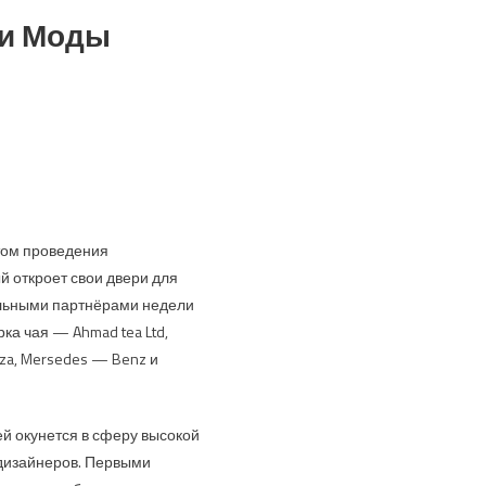
ли Моды
том проведения
 откроет свои двери для
иальными партнёрами недели
ка чая — Ahmad tea Ltd,
plaza, Mersedes — Benz и
ей окунется в сферу высокой
 дизайнеров. Первыми