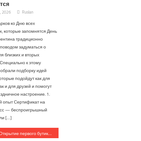
тся
, 2026
Ruslan
рков ко Дню всех
, которые запомнятся День
лентина традиционно
 поводом задуматься о
я близких и вторых
 Специально к этому
собрали подборку идей
оторые подойдут как для
ак и для друзей и помогут
здничное настроение. 1.
 опыт Сертификат на
асс — беспроигрышный
ли […]
Открытие первого бутика казахстанского дизайнера Айнур Турисбек в Алматы