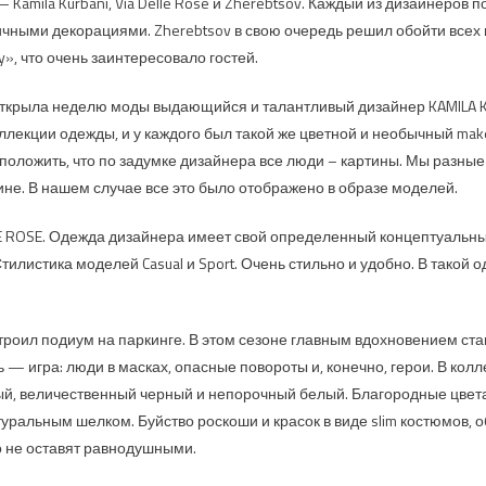
Kamila Kurbani, Via Delle Rose и Zherebtsov. Каждый из дизайнеров 
чными декорациями. Zherebtsov в свою очередь решил обойти всех и
», что очень заинтересовало гостей.
ткрыла неделю моды выдающийся и талантливый дизайнер KAMILA 
ллекции одежды, и у каждого был такой же цветной и необычный make
ложить, что по задумке дизайнера все люди – картины. Мы разные 
ине. В нашем случае все это было отображено в образе моделей.
LE ROSE. Одежда дизайнера имеет свой определенный концептуальны
тилистика моделей Casual и Sport. Очень стильно и удобно. В такой
роил подиум на паркинге. В этом сезоне главным вдохновением ста
 — игра: люди в масках, опасные повороты и, конечно, герои. В кол
ый, величественный черный и непорочный белый. Благородные цвет
уральным шелком. Буйство роскоши и красок в виде slim костюмов,
о не оставят равнодушными.