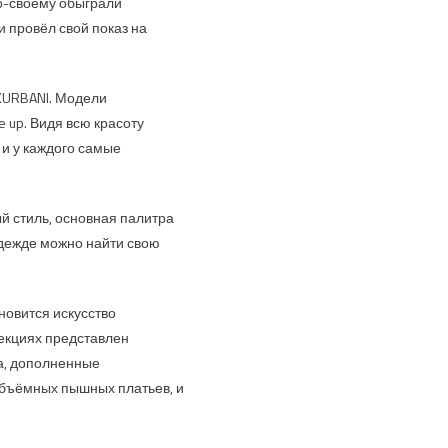
по-своему обыграли
 провёл свой показ на
KURBANI. Модели
 up. Видя всю красоту
и у каждого самые
й стиль, основная палитра
 одежде можно найти свою
новится искусство
лекциях представлен
а, дополненные
 объёмных пышных платьев, и