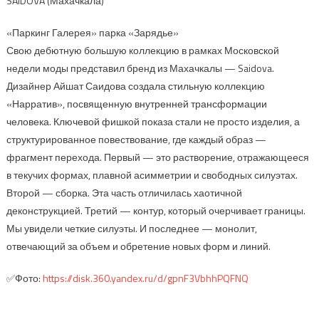
SAIDOVA (Махачкала)
«Паркинг Галерея» парка «Зарядье»
Свою дебютную большую коллекцию в рамках Московской
недели моды представил бренд из Махачкалы — Saidova.
Дизайнер Айшат Саидова создала стильную коллекцию
«Нарратив», посвященную внутренней трансформации
человека. Ключевой фишкой показа стали не просто изделия, а
структурированное повествование, где каждый образ —
фрагмент перехода. Первый — это растворение, отражающееся
в текучих формах, плавной асимметрии и свободных силуэтах.
Второй — сборка. Эта часть отличилась хаотичной
деконструкцией. Третий — контур, который очерчивает границы.
Мы увидели четкие силуэты. И последнее — монолит,
отвечающий за объем и обретение новых форм и линий.
✅Фото:
https://disk.360.yandex.ru/d/gpnF3VbhhPQFNQ