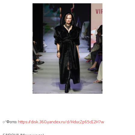
✅Фото:
https://disk.360.yandex.ru/d/HducZp65cE2H7w