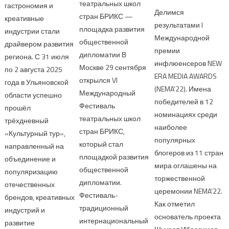
театральных школ
гастрономия и
Делимся
стран БРИКС —
креативные
результатами I
площадка развития
индустрии стали
Международной
общественной
драйвером развития
премии
дипломатии В
региона. С 31 июля
инфлюенсеров NEW
Москве 29 сентября
по 2 августа 2025
ERA MEDIA AWARDS
открылся VI
года в Ульяновской
(NEMA’22). Имена
Международный
области успешно
победителей в 12
Фестиваль
прошёл
номинациях среди
театральных школ
трёхдневный
наиболее
стран БРИКС,
«Культурный тур»,
популярных
который стал
направленный на
блогеров из 11 стран
площадкой развития
объединение и
мира оглашены на
общественной
популяризацию
торжественной
дипломатии.
отечественных
церемонии NEMA’22.
Фестиваль-
брендов, креативных
Как отметил
традиционный
индустрий и
основатель проекта
интернациональный
развитие