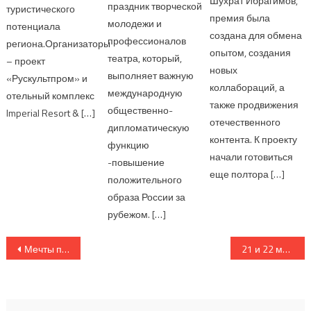
Шухрат Ибрагимов,
праздник творческой
туристического
премия была
молодежи и
потенциала
создана для обмена
профессионалов
региона.Организаторы
опытом, создания
театра, который,
– проект
новых
выполняет важную
«Рускультпром» и
коллабораций, а
международную
отельный комплекс
также продвижения
общественно-
Imperial Resort & […]
отечественного
дипломатическую
контента. К проекту
функцию
начали готовиться
-повышение
еще полтора […]
положительного
образа России за
рубежом. […]
Навигация по записям
Мечты под огнём»: «Ленфильм» приступил к съемкам документального фильма
21 и 22 марта в Ростове-на-Дону состоится Volga Fashion Week