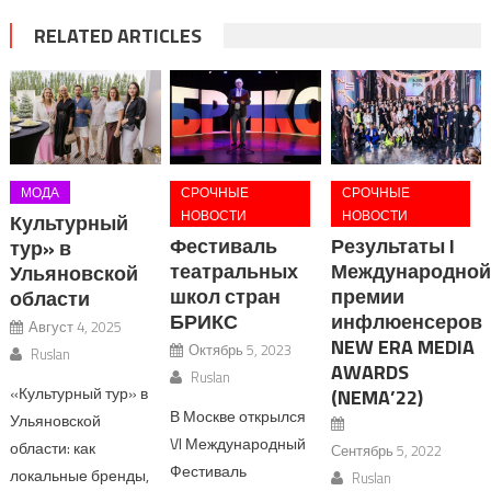
RELATED ARTICLES
МОДА
СРОЧНЫЕ
СРОЧНЫЕ
НОВОСТИ
НОВОСТИ
Культурный
Фестиваль
Результаты I
тур» в
театральных
Международной
Ульяновской
школ стран
премии
области
БРИКС
инфлюенсеров
Август 4, 2025
NEW ERA MEDIA
Октябрь 5, 2023
Ruslan
AWARDS
Ruslan
«Культурный тур» в
(NEMA’22)
В Москве открылся
Ульяновской
VI Международный
области: как
Сентябрь 5, 2022
Фестиваль
локальные бренды,
Ruslan