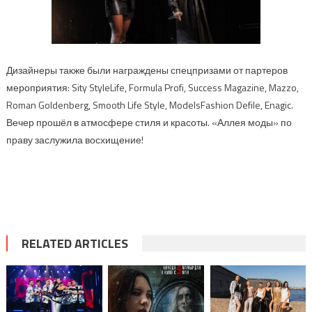
Дизайнеры также были награждены
спец
призами
от партеров
мероприятия:
Sity
Style
Life
,
Formula
Profi
,
Success
Magazine
,
Mazzo
,
Roman
Goldenberg
,
Smooth
Life
Style
,
Models
Fashion
Defile
,
Enagic
.
Вечер прошёл в атмосфере стиля и красоты.
«Алл
ея моды»
по
праву заслужила восхищение!
RELATED ARTICLES