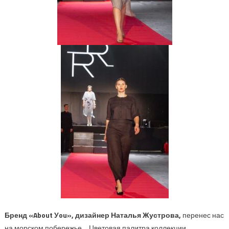
Бренд
«
About
У
ou
»
, дизайнер
Наталья
Жустрова
,
перенес нас
на морском побережье… Цветовая палитра коллекции