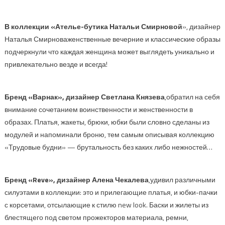
В коллекции
«А
телье-бутика Натальи Смирновой
»
,
дизайнер
Наталья Смирнова
женственные
вечерн
ие и классические образы
подчеркнули
что каждая женщина может выглядеть уникально
и
привлекательно везде и всегда!
Бренд
«Варнак»
, дизайнер
Светлана Князева
,
обратил на себя
внимание сочетанием воинственности и женственности в
образах. Платья, жакеты, брюки, юбки были словно сделаны из
мо
дулей и напоминали броню, тем самым описывая коллекцию
«Трудовые будни» —
брутальность
без каких либо нежностей…
Бренд
«
Reve
»
,
дизайнер
Алена
Чекалева
,
удивил различными
силуэтам
и
в коллекции: это и прилегающие платья, и юбки-пачки
с корсетами, отсылающие к стилю
new
look
.
Баски и жилеты из
блестящего под светом прожекторов материала, ремни,