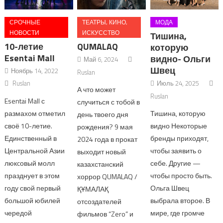
СРОЧНЫЕ
ТЕАТРЫ, КИНО,
МОДА
НОВОСТИ
ИСКУССТВО
Тишина,
10-летие
QUMALAQ
которую
Esentai Mall
видно- Ольги
Май 6, 2024
Швец
Ноябрь 14, 2022
Ruslan
Ruslan
Июль 24, 2025
А что может
Ruslan
Esentai Mall с
случиться с тобой в
размахом отметил
Тишина, которую
день твоего дня
своё 10-летие.
видно Некоторые
рождения? 9 мая
Единственный в
бренды приходят,
2024 года в прокат
Центральной Азии
чтобы заявить о
выходит новый
люкcовый молл
себе. Другие —
казахстанский
празднует в этом
чтобы просто быть.
хоррор QUMALAQ /
году свой первый
Ольга Швец
ҚҰМАЛАҚ
большой юбилей
выбрала второе. В
отсоздателей
чередой
мире, где громче
фильмов “Zero” и