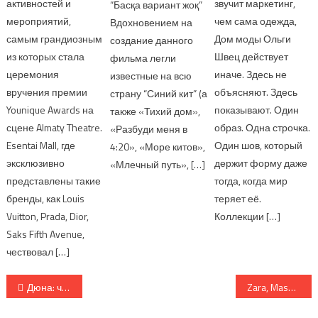
активностей и
звучит маркетинг,
“Басқа вариант жоқ”
мероприятий,
чем сама одежда,
Вдохновением на
самым грандиозным
Дом моды Ольги
создание данного
из которых стала
Швец действует
фильма легли
церемония
иначе. Здесь не
известные на всю
вручения премии
объясняют. Здесь
страну “Синий кит” (а
Younique Awards на
показывают. Один
также «Тихий дом»,
сцене Almaty Theatre.
образ. Одна строчка.
«Разбуди меня в
Esentai Mall, где
Один шов, который
4:20», «Море китов»,
эксклюзивно
держит форму даже
«Млечный путь», […]
представлены такие
тогда, когда мир
бренды, как Louis
теряет её.
Vuitton, Prada, Dior,
Коллекции […]
Saks Fifth Avenue,
чествовал […]
Навигация по записям
Дюна: часть вторая
Zara, Massimo Dutti, Bershka и другие бренды в молле Aport East