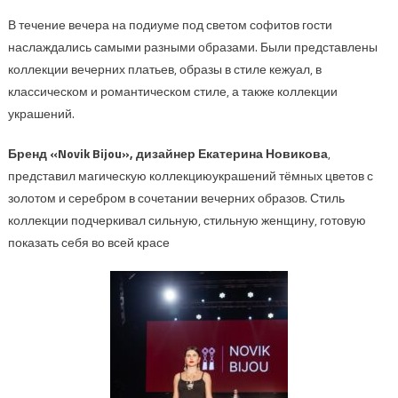
В течение вечера на подиуме под светом софитов гости
наслаждались самыми разными
образами. Были представлены
коллекции вечерних платьев, образы в стиле
кежуал
, в
классическом и романтическом стиле, а также коллекции
украшений.
Бренд
«
Novik
Bijou
»
, дизайнер
Екатерина Новикова
,
представил магическую коллекцию
украшений
тёмных цветов с
золотом и сереб
ром
в сочетании
вечерних образов
.
Стиль
коллекции подчеркивал сильную, стильную женщину, готовую
показать себя во всей красе