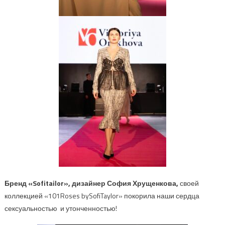
Бренд
«
Sofitailor
»,
дизайнер София
Хрущенкова
,
своей
коллекцией
«
101
Roses
by
SofiTaylor
»
покорила наши сердца
сексуальностью и утонченностью!