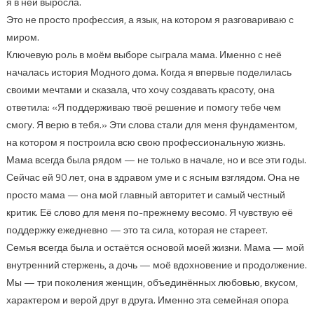
я в ней выросла.
Это не просто профессия, а язык, на котором я разговариваю с
миром.
Ключевую роль в моём выборе сыграла мама. Именно с неё
началась история Модного дома. Когда я впервые поделилась
своими мечтами и сказала, что хочу создавать красоту, она
ответила: «Я поддерживаю твоё решение и помогу тебе чем
смогу. Я верю в тебя.» Эти слова стали для меня фундаментом,
на котором я построила всю свою профессиональную жизнь.
Мама всегда была рядом — не только в начале, но и все эти годы.
Сейчас ей 90 лет, она в здравом уме и с ясным взглядом. Она не
просто мама — она мой главный авторитет и самый честный
критик. Её слово для меня по-прежнему весомо. Я чувствую её
поддержку ежедневно — это та сила, которая не стареет.
Семья всегда была и остаётся основой моей жизни. Мама — мой
внутренний стержень, а дочь — моё вдохновение и продолжение.
Мы — три поколения женщин, объединённых любовью, вкусом,
характером и верой друг в друга. Именно эта семейная опора