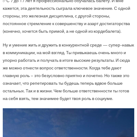
✅С 7 до 17 лет я профессионально обучалась балету. И мне
кажется, эта деятельность сыграла ключевое значение. С одной
стороны, это железная дисциплина, с другой стороны,
постоянное стремление к совершенству и азарт достигаторства
(конечно, хочется быть примой, а не одной из кордебалета).
Ну и умение жить и дружить в конкурентной среде — супер-навык
в коммуникации, на мой взгляд. Ты привыкаешь очень много и
упорно работать и получать в итоге высокие результаты. И сюда
же можно отнести вопрос ответственности. Когда тебе дают
главную роль – это безусловно приятно и почетно. Но также это
означает, что репетировать ты будешь теперь вдвое больше
остальных. Так и в жизни. Чем больше ответственности ты готов
на себя взять, тем значимее будет твоя роль в социуме.