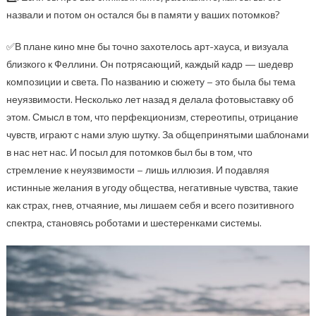
назвали и потом он остался бы в памяти у ваших потомков?
✅В плане кино мне бы точно захотелось арт-хауса, и визуала
близкого к Феллини. Он потрясающий, каждый кадр — шедевр
композиции и света. По названию и сюжету – это была бы тема
неуязвимости. Несколько лет назад я делала фотовыставку об
этом. Смысл в том, что перфекционизм, стереотипы, отрицание
чувств, играют с нами злую шутку. За общепринятыми шаблонами
в нас нет нас. И посыл для потомков был бы в том, что
стремление к неуязвимости – лишь иллюзия. И подавляя
истинные желания в угоду общества, негативные чувства, такие
как страх, гнев, отчаяние, мы лишаем себя и всего позитивного
спектра, становясь роботами и шестеренками системы.