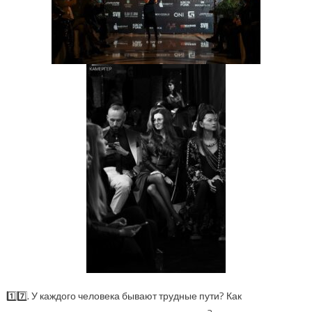
1️⃣7️⃣. У каждого человека бывают трудные пути? Как