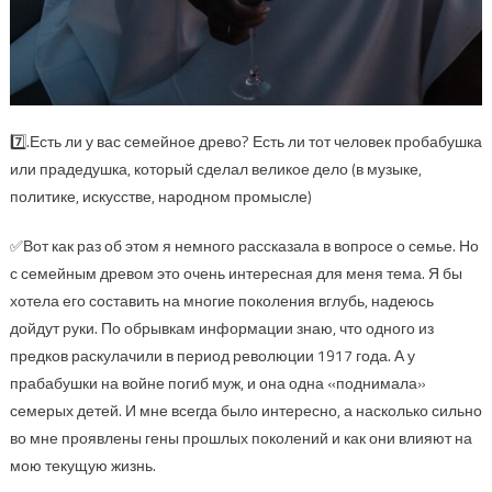
7️⃣.Есть ли у вас семейное древо? Есть ли тот человек пробабушка
или прадедушка, который сделал великое дело (в музыке,
политике, искусстве, народном промысле)
✅Вот как раз об этом я немного рассказала в вопросе о семье. Но
с семейным древом это очень интересная для меня тема. Я бы
хотела его составить на многие поколения вглубь, надеюсь
дойдут руки. По обрывкам информации знаю, что одного из
предков раскулачили в период революции 1917 года. А у
прабабушки на войне погиб муж, и она одна «поднимала»
семерых детей. И мне всегда было интересно, а насколько сильно
во мне проявлены гены прошлых поколений и как они влияют на
мою текущую жизнь.